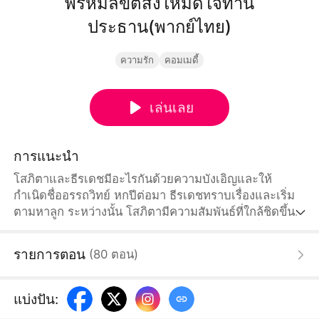
พรหมลิขิตสั่งให้มัดใจท่าน
ประธาน(พากย์ไทย)
ความรัก
คอมเมดี้
เล่นเลย
การแนะนำ
โสภิตาและธีรเดชมีอะไรกันด้วยความบังเอิญและให้
กำเนิดชื่ออรรถวิทย์ หกปีต่อมา ธีรเดชทราบเรื่องและเริ่ม
ตามหาลูก ระหว่างนั้น โสภิตามีความสัมพันธ์ที่ใกล้ชิดขึ้น
กับธีรเดชในบริษัทนทีกรุ๊ป และค่อยๆมีความรู้สึกที่ดีต่อกัน
อรรถวิทย์กลับสู่ตระกูล โสภิตาได้ใช้ชีวิตดีๆเพราะลูก
รายการตอน
(
80
ตอน
)
แบ่งปัน
: