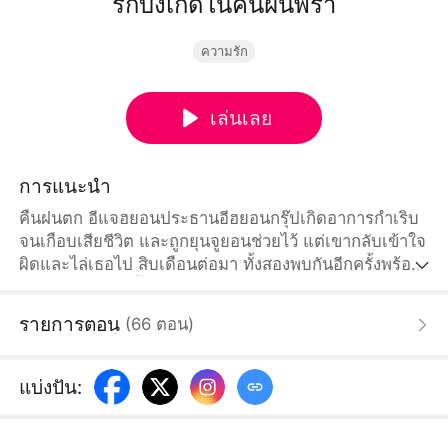
รักบังเกิดในคืนฝนพรำ
ความรัก
เล่นเลย
การแนะนำ
คืนฝนตก อีแจฮยอนประธานอีฮยอนกรุ๊ปเกิดอาการกำเริบ
จนเกือบเสียชีวิต และถูกยุนจูยอนช่วยไว้ แต่เขากลับเข้าใจ
ผิดและไล่เธอไป สิบเดือนต่อมา ทั้งสองพบกันอีกครั้งพร้อม
ความจริงว่าเธอตั้งครรภ์ลูกของเขา อีแจฮยอนจึงพยายาม
ปกป้องเธอและเผชิญหน้ากับครอบครัว ท่ามกลางแผนการ
รายการตอน
(
66
ตอน
)
และความเข้าใจผิด ความสัมพันธ์ของทั้งคู่ค่อยๆ กลายเป็น
ความรักที่เยียวยากันและกัน
แบ่งปัน
: