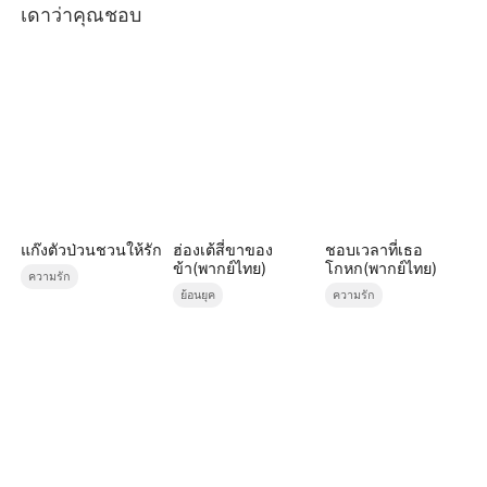
เดาว่าคุณชอบ
แก๊งตัวป่วนชวนให้รัก
ฮ่องเต้สี่ขาของ
ชอบเวลาที่เธอ
ข้า(พากย์ไทย)
โกหก(พากย์ไทย)
ความรัก
ย้อนยุค
ความรัก