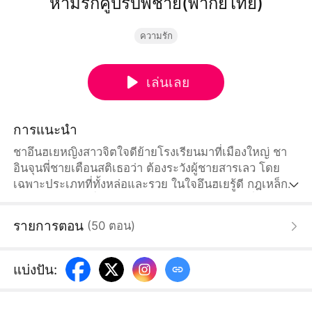
ห้ามรักคู่ปรับพี่ชาย(พากย์ไทย)
ความรัก
เล่นเลย
การแนะนำ
ชาอึนฮเยหญิงสาวจิตใจดีย้ายโรงเรียนมาที่เมืองใหญ่ ชา
อินจุนพี่ชายเตือนสติเธอว่า ต้องระวังผู้ชายสารเลว โดย
เฉพาะประเภทที่ทั้งหล่อและรวย ในใจอึนฮเยรู้ดี กฎเหล็ก
ข้อแรกหลังจากที่เธอบรรลุนิติภาวะคือ ห้ามข้องเกี่ยวกับพัค
ซองฮุนศัตรูคู่อาฆาตของพี่ชายเป็นอันขาด หลังจากนั้นผ่าน
รายการตอน
(
50
ตอน
)
ไป เดิมทีอึนฮเยมือใหม่หัดรักก็ต้านทานการล่อลวงทีละขั้น
ๆ ของพัคซองฮุนไม่ไหวอยู่แล้ว ส่วนพัคซองฮุนเองก็
ประหลาดใจที่เธอ “ไม่หวั่นไหว” กับเสน่ห์ของตัวเองเช่นกัน
แบ่งปัน
: