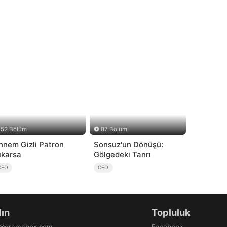
52 Bölüm
87 Bölüm
nnem Gizli Patron
Sonsuz'un Dönüşü:
ıkarsa
Gölgedeki Tanrı
CEO
CEO
lın
Topluluk
b@dramabox.com
Facebook