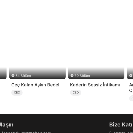
84 Bölüm
70 Bölüm
Geç Kalan Aşkın Bedeli
Kaderin Sessiz İntikamı
A
Ç
CEO
CEO
Ulaşın
Bize Katı
:
feedback@dramabox.com
E-posta
:
jo