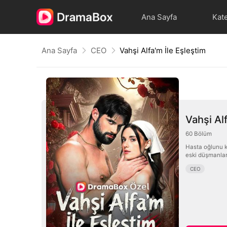
Ana Sayfa
Kate
Ana Sayfa
CEO
Vahşi Alfa'm İle Eşleştim
Vahşi Al
60
Bölüm
Hasta oğlunu ku
eski düşmanlar,
CEO