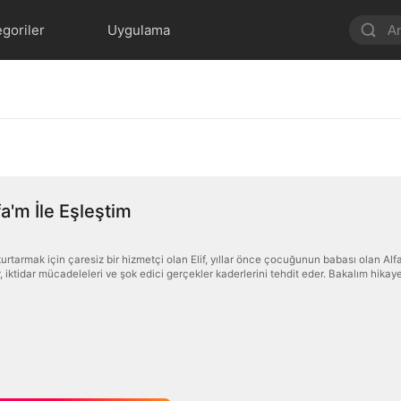
goriler
Uygulama
fa'm İle Eşleştim
rtarmak için çaresiz bir hizmetçi olan Elif, yıllar önce çocuğunun babası olan Alfa'
 iktidar mücadeleleri ve şok edici gerçekler kaderlerini tehdit eder. Bakalım hikay