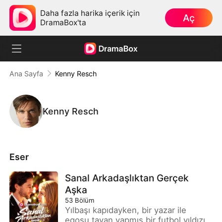
Daha fazla harika içerik için
Aç
DramaBox'ta
Ana Sayfa
Kenny Resch
Kenny Resch
Eser
Sanal Arkadaşlıktan Gerçek
Aşka
53
Bölüm
Yılbaşı kapıdayken, bir yazar ile
egosu tavan yapmış bir futbol yıldızı