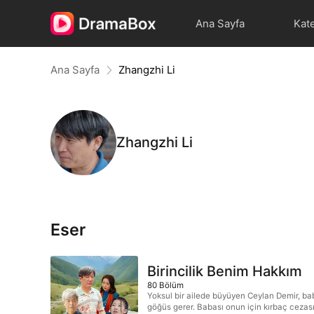
Ana Sayfa
Kate
Ana Sayfa
Zhangzhi Li
Zhangzhi Li
Eser
Birincilik Benim Hakkım
80
Bölüm
Yoksul bir ailede büyüyen Ceylan Demir, bab
göğüs gerer. Babası onun için kırbaç cezasına