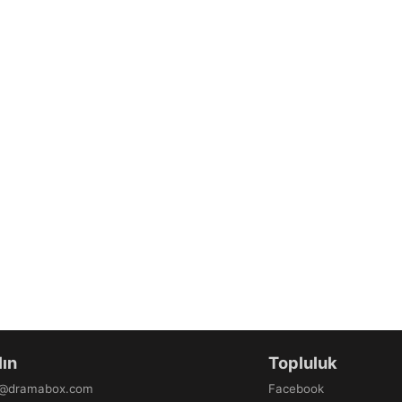
lın
Topluluk
b@dramabox.com
Facebook