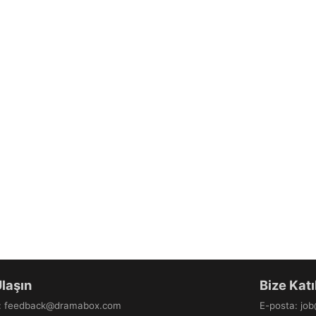
Ulaşın
Bize Katı
:
feedback@dramabox.com
E-posta
:
jo