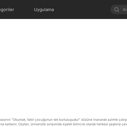
goriler
Uygulama
asının "Okumak, fakir çocuğunun tek kurtuluşudur" sözüne inanarak azimle çalışır.
 katlanır. Ceylan, üniversite sınavında eyalet birincisi olarak herkesi şaşkına çevir