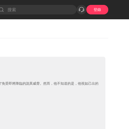
登錄
們”免受即將降臨的詭異威脅。然而，他不知道的是，他視如己出的