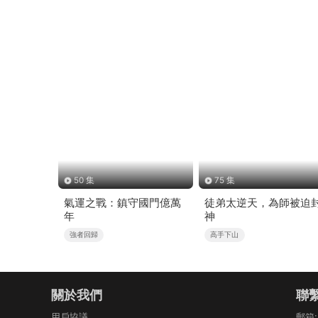
50 集
75 集
氣運之戰：鎮守國門億萬
徒弟太逆天，為師被迫
年
神
強者回歸
高手下山
關於我們
聯
用戶協議
郵箱