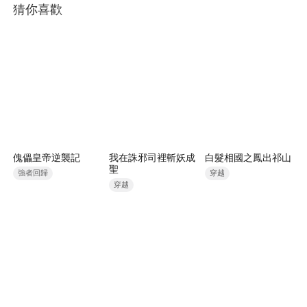
猜你喜歡
傀儡皇帝逆襲記
我在誅邪司裡斬妖成
白髮相國之鳳出祁山
聖
強者回歸
穿越
穿越