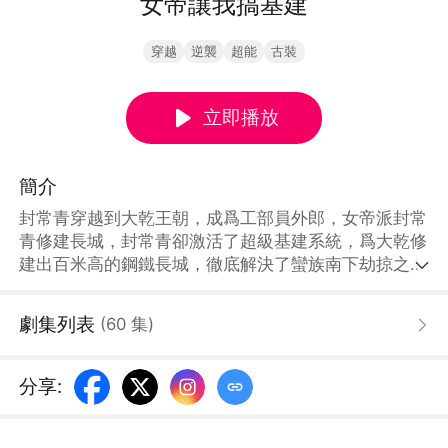
女帝讓我搞基建
穿越
逆襲
超能
古裝
立即播放
簡介
封常青穿越到大乾王朝，成爲工部員外郎，女帝派封常
青修建長城，封常青卻激活了超級基建系統，爲大乾修
建出百米高的鋼鐵長城，徹底解決了蠻族南下劫掠之
患，之後更是在大乾王朝內建立起一座座奇觀。
劇集列表
(
60
集
)
分享
: