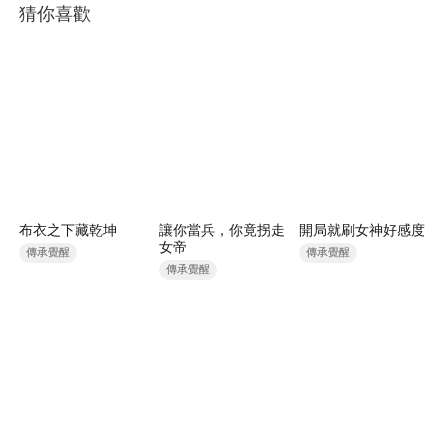
猜你喜歡
布衣之下藏乾坤
讓你當兵，你竟拐走
開局就刷女神好感度
女帝
傳承覺醒
傳承覺醒
傳承覺醒