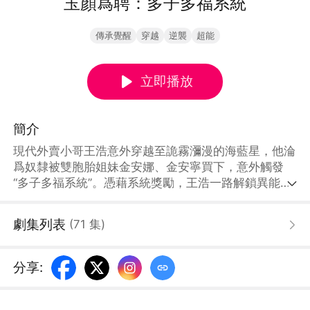
玉顏爲聘：多子多福系統
傳承覺醒
穿越
逆襲
超能
立即播放
簡介
現代外賣小哥王浩意外穿越至詭霧瀰漫的海藍星，他淪
爲奴隸被雙胞胎姐妹金安娜、金安寧買下，意外觸發
“多子多福系統”。憑藉系統獎勵，王浩一路解鎖異能、
強化肉體，對抗男爵侄子賈克斯、迷霧協會、聖堂等多
方勢力，與莉莎、艾薇絲等女性建立深厚羈絆。從奴隸
劇集列表
(
71
集
)
逆襲爲人皇，他斬殺異獸、淨化迷霧，最終驅散籠罩世
界兩百年的陰霾，卻迎來迷霧之外的東方來客，開啓新
的未知挑戰。
分享
: