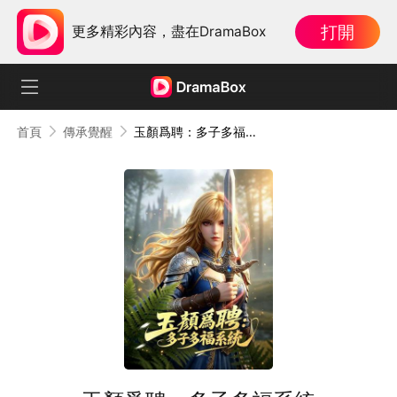
打開
更多精彩內容，盡在DramaBox
首頁
傳承覺醒
玉顏爲聘：多子多福系統