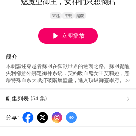
魅魔型御主，女神們只想倒貼
穿越
逆襲
超能
立即播放
簡介
本劇講述穿越者蘇羽在御獸世界的逆襲之路。蘇羽覺醒
失利卻意外綁定御神系統，契約吸血鬼女王艾莉婭，憑
藉特殊血系天賦打破階層壁壘，進入頂級御靈學府。他
一路打臉反派、收服神代女神寵獸，解鎖超強能力，在
入學測試、九校聯盟賽中屢創奇蹟，更直面王家與異國
劇集列表
(
54
集
)
勢力的陰謀，以絕對實力將其粉碎。最終蘇羽攜手眾女
神寵獸，踏上凶險的魔窟征程，書寫獨屬於魅魔型御主
的傳奇。
分享
: