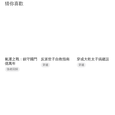
猜你喜歡
氣運之戰：鎮守國門
反派世子自救指南
穿成大乾太子搞建設
億萬年
穿越
穿越
強者回歸