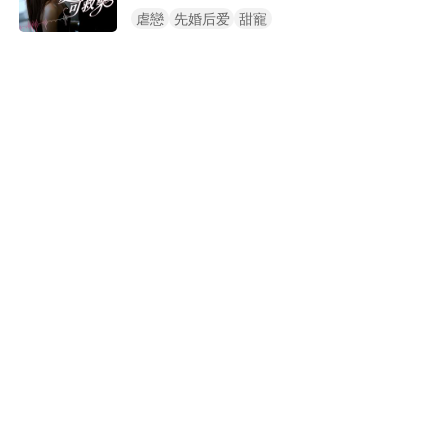
女大學生張雅琳——她竟是唯一的“解
虐戀
先婚后爱
甜寵
藥”。命運的牽引，讓兩人閃婚。可李正
宇不知，徹底解毒意味着張雅琳將付出
生命代價。 他一心推進解毒，甚至通過
親密接觸迫切排毒，卻忽略了張雅琳已
開始吐血昏厥。深愛着他的張雅琳，得
知自己只是“藥引”後，心碎絕望，墜入
無盡深淵……