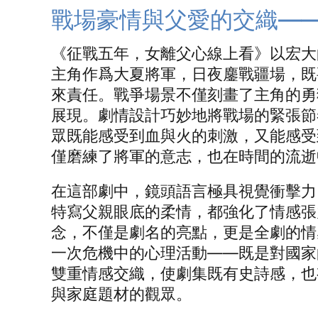
戰場豪情與父愛的交織—
《征戰五年，女離父心線上看》以宏大
主角作爲大夏將軍，日夜鏖戰疆場，既
來責任。戰爭場景不僅刻畫了主角的勇
展現。劇情設計巧妙地將戰場的緊張節
眾既能感受到血與火的刺激，又能感受
僅磨練了將軍的意志，也在時間的流逝
在這部劇中，鏡頭語言極具視覺衝擊力
特寫父親眼底的柔情，都強化了情感張
念，不僅是劇名的亮點，更是全劇的情
一次危機中的心理活動——既是對國家
雙重情感交織，使劇集既有史詩感，也
與家庭題材的觀眾。