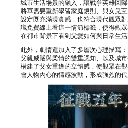
城市生活場景的融入，讓戰爭英雄回歸
將軍需要重新學習家庭規則、與女兒互
設定既充滿現實感，也符合現代觀眾對
識免費線上看這一情節標籤，使得觀眾
在都市背景下看到父愛如何與日常生活
此外，劇情還加入了多層次心理描寫：
父親威嚴與柔情的雙重認知、以及城市
構建了父女重逢的立體感，使觀眾在觀
會人物內心的情感波動，形成強烈的代