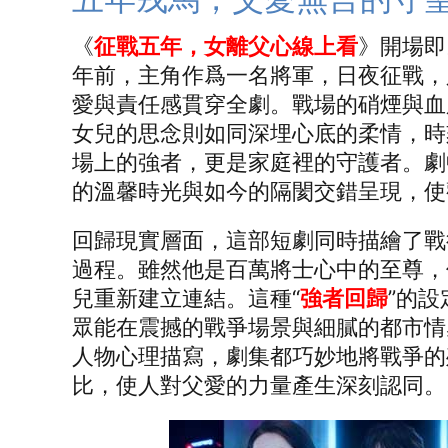
《
征戰五年，女離父心線上看
》開場即
年前，主角作爲一名將軍，日夜征戰，
愛與責任感貫穿全劇。戰場的硝煙與血
女兒的思念則如同深埋心底的柔情，時
場上的強者，更是家庭裡的守護者。劇
的溫馨時光與如今的隔閡交錯呈現，使
回歸現實層面，這部短劇同時描繪了戰
過程。雖然他是百萬將士心中的至尊，
兒重新建立連結。這種“
強者回歸
”的
眾能在震撼的戰爭場景與細膩的都市情
人物心理描寫，劇集都巧妙地將戰爭的
比，使人對父愛的力量產生深刻認同。