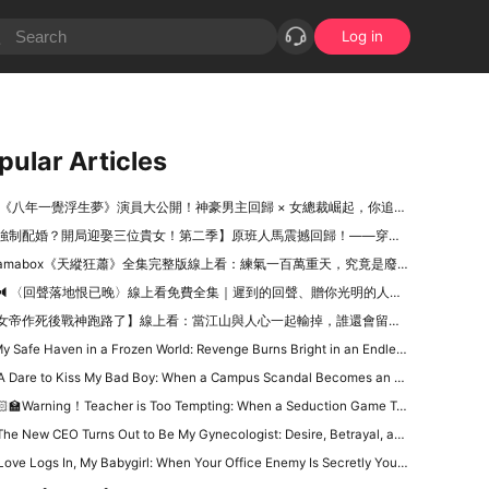
Log in
pular Articles
 《八年一覺浮生夢》演員大公開！神豪男主回歸 × 女總裁崛起，你追了嗎？
強制配婚？開局迎娶三位貴女！第二季】原班人馬震撼回歸！——穿越古代，三女齊聚的逍遙亂世大冒險
ramabox《天縱狂蕭》全集完整版線上看：練氣一百萬重天，究竟是廢柴還是天才？
🔈〈回聲落地恨已晚〉線上看免費全集｜遲到的回聲、贈你光明的人，永遠是最痛的牽掛
女帝作死後戰神跑路了】線上看：當江山與人心一起輸掉，誰還會留下來？
y Safe Haven in a Frozen World: Revenge Burns Bright in an Endless Winter
 Dare to Kiss My Bad Boy: When a Campus Scandal Becomes an Unexpected Love Story
‍🏫Warning！Teacher is Too Tempting: When a Seduction Game Turns Into a Battle of Wits
e New CEO Turns Out to Be My Gynecologist: Desire, Betrayal, and a Dangerous Office Power Game
Love Logs In, My Babygirl: When Your Office Enemy Is Secretly Your Online Lover