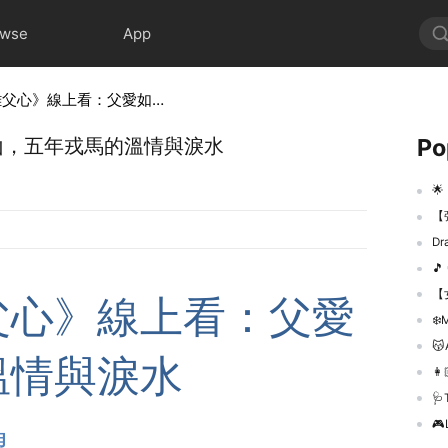
owse
App
《征戰五年，女離父心》線上看：父愛如山，五年戎馬的溫情與淚水
Po
山，五年戎馬的溫情與淚水

【
D

【
父心》線上看：父愛
❄️M
😽A
溫情與淚水
👩
🩺Th
​🎮
望