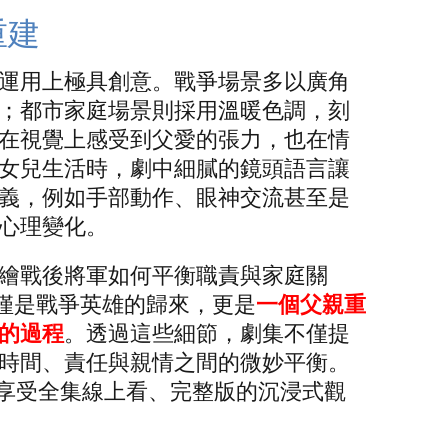
重建
運用上極具創意。戰爭場景多以廣角
；都市家庭場景則採用溫暖色調，刻
在視覺上感受到父愛的張力，也在情
女兒生活時，劇中細膩的鏡頭語言讓
義，例如手部動作、眼神交流甚至是
心理變化。
繪戰後將軍如何平衡職責與家庭關
不僅是戰爭英雄的歸來，更是
一個父親重
的過程
。透過這些細節，劇集不僅提
時間、責任與親情之間的微妙平衡。
可以享受全集線上看、完整版的沉浸式觀