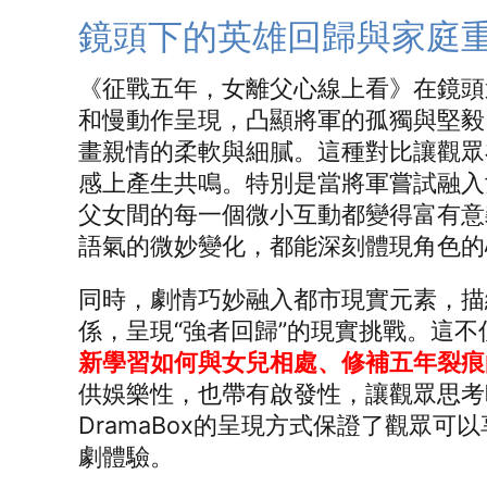
鏡頭下的英雄回歸與家庭
《征戰五年，女離父心線上看》在鏡頭
和慢動作呈現，凸顯將軍的孤獨與堅毅
畫親情的柔軟與細膩。這種對比讓觀眾
感上產生共鳴。特別是當將軍嘗試融入
父女間的每一個微小互動都變得富有意
語氣的微妙變化，都能深刻體現角色的
同時，劇情巧妙融入都市現實元素，描
係，呈現“強者回歸”的現實挑戰。這
新學習如何與女兒相處、修補五年裂痕
供娛樂性，也帶有啟發性，讓觀眾思考
DramaBox的呈現方式保證了觀眾
劇體驗。