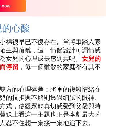
h now
親的心酸
小棉襖早已不復存在。當將軍踏入家
陌生與疏離，這一情節設計可謂情感
為女兒的心理成長感到共鳴。
女兒的
而停留
，每一個離散的家庭都有其不
雙方的心理落差：將軍的複雜情緒在
兒的抗拒與不解則透過細膩的眼神、
方式，使觀眾能真切感受到父愛與時
費線上看這一主題也正是本劇最大的
人忍不住想一集接一集地追下去。