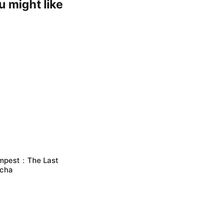
u might like
mpest：The Last
cha