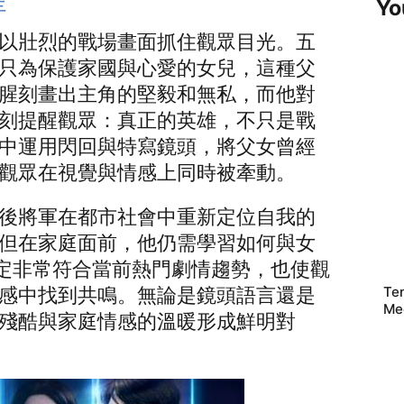
Yo
以壯烈的戰場畫面抓住觀眾目光。五
只為保護家國與心愛的女兒，這種父
腥刻畫出主角的堅毅和無私，而他對
刻提醒觀眾：真正的英雄，不只是戰
中運用閃回與特寫鏡頭，將父女曾經
觀眾在視覺與情感上同時被牽動。
後將軍在都市社會中重新定位自我的
但在家庭面前，他仍需學習如何與女
設定非常符合當前熱門劇情趨勢，也使觀
Te
感中找到共鳴。無論是鏡頭語言還是
Me
殘酷與家庭情感的溫暖形成鮮明對