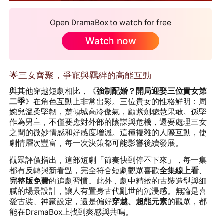
Open DramaBox to watch for free
Watch now
🌟三女齊聚，爭寵與羈絆的高能互動
與其他穿越短劇相比，《
強制配婚？開局迎娶三位貴女第
二季
》在角色互動上非常出彩。三位貴女的性格鮮明：周
婉兒溫柔堅韌，楚傾城高冷傲氣，顧紫劍聰慧果敢。孫堅
作為男主，不僅要應對外部的陰謀與危機，還要處理三女
之間的微妙情感和好感度增減。這種複雜的人際互動，使
劇情層次豐富，每一次決策都可能影響後續發展。
觀眾評價指出，這部短劇「節奏快到停不下來」，每一集
都有反轉與新看點，完全符合短劇觀眾喜歡
全集線上看
、
完整版免費
的追劇習慣。此外，劇中精緻的古裝造型與細
膩的場景設計，讓人有置身古代亂世的沉浸感。無論是喜
愛古裝、神豪設定，還是偏好
穿越、超能元素
的觀眾，都
能在DramaBox上找到爽感與共鳴。