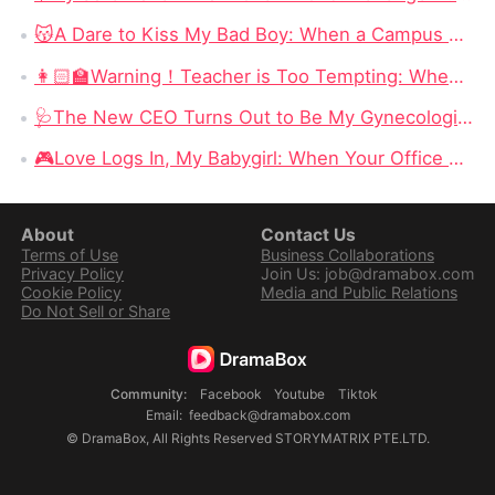
😽A Dare to Kiss My Bad Boy: When a Campus Scandal Becomes an Unexpected Love Story
👩🏻‍🏫Warning！Teacher is Too Tempting: When a Seduction Game Turns Into a Battle of Wits
🩺The New CEO Turns Out to Be My Gynecologist: Desire, Betrayal, and a Dangerous Office Power Game
​🎮Love Logs In, My Babygirl: When Your Office Enemy Is Secretly Your Online Lover
About
Contact Us
Terms of Use
Business Collaborations
Privacy Policy
Join Us: job@dramabox.com
Cookie Policy
Media and Public Relations
Do Not Sell or Share
Community
:
Facebook
Youtube
Tiktok
Email
:
feedback@dramabox.com
©
DramaBox
,
All Rights Reserved
STORYMATRIX PTE.LTD.