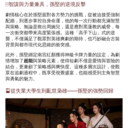
🀄智謀與力量兼具，孫堅的逆境反擊
劇情核心在於孫堅面對各方勢力的挑戰，從被迫接受強制
配婚，到逐步掌控自身命運，他的每一次行動都充滿智慧
與策略。無論是救出周婉兒，還是應對黑蓮教的威脅，每
一次衝突都帶來高度緊張感。這種「高手下山」式的逆
襲，不僅滿足了觀眾對英雄爽劇的期待，也巧妙融合古裝
背景與都市現代化思維的衝突感。
此外，孫堅綁定南宮紅顏獲得神級卡牌力量的設定，為劇
情增加了
超能
與策略元素，使得短劇不僅是愛情與冒險的
結合，更兼顧了策略感與爽快度。這種多層次設計，使觀
眾在追劇過程中，既享受視覺盛宴，也能感受到主角智慧
與勇氣的魅力。
🎴從失業大學生到亂世枭雄——孫堅的強勢回歸