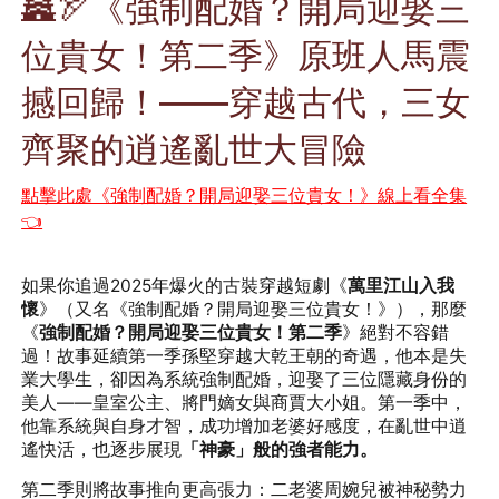
🏯🏹《強制配婚？開局迎娶三
位貴女！第二季》原班人馬震
撼回歸！——穿越古代，三女
齊聚的逍遙亂世大冒險
點擊此處《強制配婚？開局迎娶三位貴女！》線上看全集
👈
如果你追過2025年爆火的古裝穿越短劇《
萬里江山入我
懷
》（又名《強制配婚？開局迎娶三位貴女！》），那麼
《
強制配婚？開局迎娶三位貴女！第二季
》絕對不容錯
過！故事延續第一季孫堅穿越大乾王朝的奇遇，他本是失
業大學生，卻因為系統強制配婚，迎娶了三位隱藏身份的
美人——皇室公主、將門嫡女與商賈大小姐。第一季中，
他靠系統與自身才智，成功增加老婆好感度，在亂世中逍
遙快活，也逐步展現
「神豪」般的強者能力。
第二季則將故事推向更高張力：二老婆周婉兒被神秘勢力