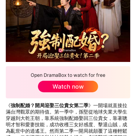
Open DramaBox to watch for free
Watch now
《
強制配婚？開局迎娶三位貴女第二季
》一開場就直接拉
滿台灣觀眾的期待值。第一季中，孫堅從地球失業大學生
穿越到大乾王朝，靠系統強制配婚娶回三位貴女，靠著聰
明才智和愛妻技能，成功收穫三女好感度、擊退山賊，成
為亂世中的逍遙王。然而第二季一開局就顛覆了這種輕鬆