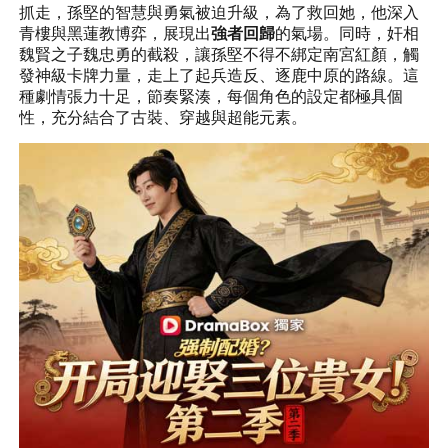
抓走，孫堅的智慧與勇氣被迫升級，為了救回她，他深入
青樓與黑蓮教博弈，展現出
強者回歸
的氣場
。同時，奸相
魏賢之子魏忠勇的截殺，讓孫堅不得不綁定南宮紅顏，觸
發神級卡牌力量，走上了起兵造反、逐鹿中原的路線。這
種劇情張力十足，節奏緊湊，每個角色的設定都極具個
性，充分結合了古裝、穿越與超能元素。