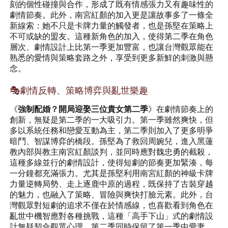
刻的個性碰撞與合作，形成了既有情感張力又有趣味性的
劇情節奏。此外，南宮紅顏的加入更是讓故事多了一條全
新線索：她不只是卡牌力量的觸發者，也是孫堅在策略上
不可或缺的盟友。這種新角色的加入，使得第二季在角色
層次、劇情設計上比第一季更加豐富，也讓台灣觀眾能在
熟悉的愛情與策略套路之外，享受到更多新鮮的刺激與懸
念。
🎭劇情反轉、策略博弈與亂世樂趣
《
強制配婚？開局迎娶三位貴女第二季
》在劇情節奏上的
創新，無疑是第二季的一大吸引力。第一季雖然爽快，但
多以系統任務和戀愛互動為主，第二季則加入了更多明爭
暗鬥、智謀博弈的橋段。孫堅為了救回周婉兒，進入黑蓮
教內部與教主南宮紅顏談判，並同時應對魏忠勇的截殺，
這種多線並行的劇情設計，使得短劇的節奏更加緊湊，每
一分鐘都充滿張力。尤其是孫堅利用南宮紅顏的神級卡牌
力量逆轉局勢、走上逐鹿中原的過程，既保持了古裝穿越
的魅力，也融入了策略、冒險與爽快打臉元素。此外，台
灣觀眾對短劇的追求不僅在於情感線，也喜歡看到角色在
亂世中機智應對各種挑戰，這種「高手下山」式的劇情設
計無疑契合觀眾心理。第二季同時保留了第一季中愛妻、