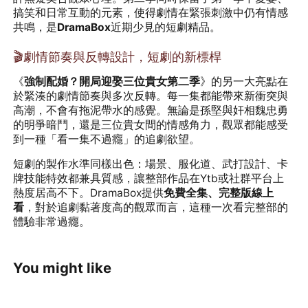
搞笑和日常互動的元素，使得劇情在緊張刺激中仍有情感
共鳴，是
DramaBox
近期少見的短劇精品。
🎬劇情節奏與反轉設計，短劇的新標桿
《
強制配婚？開局迎娶三位貴女第二季
》的另一大亮點在
於緊湊的劇情節奏與多次反轉。每一集都能帶來新衝突與
高潮，不會有拖泥帶水的感覺。無論是孫堅與奸相魏忠勇
的明爭暗鬥，還是三位貴女間的情感角力，觀眾都能感受
到一種「看一集不過癮」的追劇欲望。
短劇的製作水準同樣出色：場景、服化道、武打設計、卡
牌技能特效都兼具質感，讓整部作品在Ytb或社群平台上
熱度居高不下。DramaBox提供
免費全集、完整版線上
看
，對於追劇黏著度高的觀眾而言，這種一次看完整部的
體驗非常過癮。
You might like