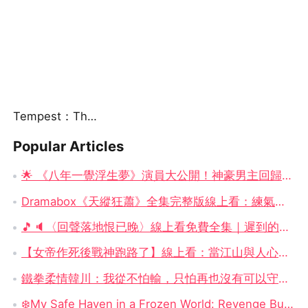
Tempest：The Last Mecha
Popular Articles
🌟 《八年一覺浮生夢》演員大公開！神豪男主回歸 × 女總裁崛起，你追了嗎？
Dramabox《天縱狂蕭》全集完整版線上看：練氣一百萬重天，究竟是廢柴還是天才？
🎵🔈〈回聲落地恨已晚〉線上看免費全集｜遲到的回聲、贈你光明的人，永遠是最痛的牽掛
【女帝作死後戰神跑路了】線上看：當江山與人心一起輸掉，誰還會留下來？
鐵拳柔情韓川：我從不怕輸，只怕再也沒有可以守住的人
❄️My Safe Haven in a Frozen World: Revenge Burns Bright in an Endless Winter