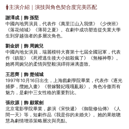
🚺主演介紹｜演技與角色契合度完美匹配
謝澤成｜飾 孫堅
中國內地男演員，代表作《萬里江山入我懷》《少俠班》
《落花傾城》《薄荷之夏》。在劇中成功塑造從失業大學
生到穿越強者的多層次角色。
劉金妍｜飾 周婉兒
中國內地女演員，瑞麗模特大賽第十七屆全國冠軍，代表
作《鎮龍》《死裡逃生後大小姐殺瘋了》《無極神尊》。
她將周婉兒的柔情與堅毅演繹得淋漓盡致。
王思齊｜飾 楚傾城
1997年10月16日出生，上海戲劇學院畢業，代表作《逐光
捕夢，攬她入畫》《替嫁醫妃嘎嘎亂殺》。角色冷傲而有
魅力，是劇中三女性格的重要對比。
張欣源｜飾 顧紫劍
北京電影學院畢業，參演《宋快遞》《御龍修仙傳》《人
間一天》等，短劇作品《我是你的未婚夫》。她的果敢聰
慧為劇情增添策略層次與亮點。