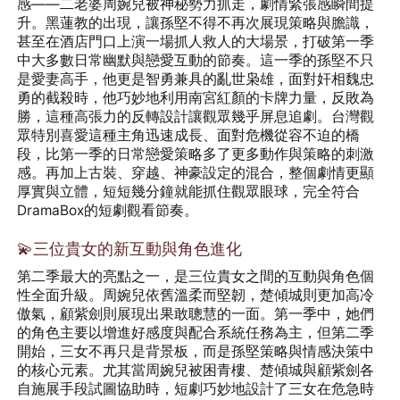
感——二老婆周婉兒被神秘勢力抓走，劇情緊張感瞬間提
升。黑蓮教的出現，讓孫堅不得不再次展現策略與膽識，
甚至在酒店門口上演一場抓人救人的大場景，打破第一季
中大多數日常幽默與戀愛互動的節奏。這一季的孫堅不只
是愛妻高手，他更是智勇兼具的亂世枭雄，面對奸相魏忠
勇的截殺時，他巧妙地利用南宮紅顏的卡牌力量，反敗為
勝，這種高張力的反轉設計讓觀眾幾乎屏息追劇。台灣觀
眾特別喜愛這種主角迅速成長、面對危機從容不迫的橋
段，比第一季的日常戀愛策略多了更多動作與策略的刺激
感。再加上古裝、穿越、神豪設定的混合，整個劇情更顯
厚實與立體，短短幾分鐘就能抓住觀眾眼球，完全符合
DramaBox的短劇觀看節奏。
💫三位貴女的新互動與角色進化
第二季最大的亮點之一，是三位貴女之間的互動與角色個
性全面升級。周婉兒依舊溫柔而堅韌，楚傾城則更加高冷
傲氣，顧紫劍則展現出果敢聰慧的一面。第一季中，她們
的角色主要以增進好感度與配合系統任務為主，但第二季
開始，三女不再只是背景板，而是孫堅策略與情感決策中
的核心元素。尤其當周婉兒被困青樓、楚傾城與顧紫劍各
自施展手段試圖協助時，短劇巧妙地設計了三女在危急時