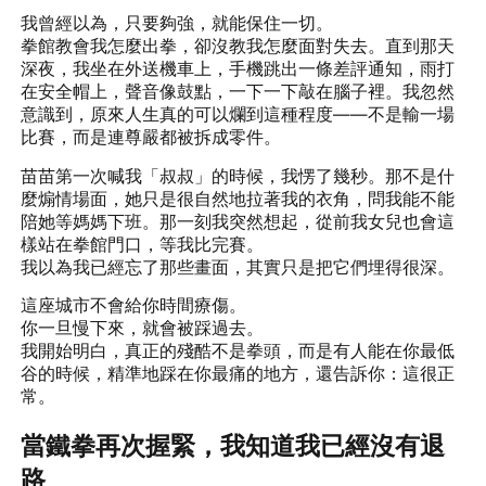
我曾經以為，只要夠強，就能保住一切。
拳館教會我怎麼出拳，卻沒教我怎麼面對失去。直到那天
深夜，我坐在外送機車上，手機跳出一條差評通知，雨打
在安全帽上，聲音像鼓點，一下一下敲在腦子裡。我忽然
意識到，原來人生真的可以爛到這種程度——不是輸一場
比賽，而是連尊嚴都被拆成零件。
苗苗第一次喊我「叔叔」的時候，我愣了幾秒。那不是什
麼煽情場面，她只是很自然地拉著我的衣角，問我能不能
陪她等媽媽下班。那一刻我突然想起，從前我女兒也會這
樣站在拳館門口，等我比完賽。
我以為我已經忘了那些畫面，其實只是把它們埋得很深。
這座城市不會給你時間療傷。
你一旦慢下來，就會被踩過去。
我開始明白，真正的殘酷不是拳頭，而是有人能在你最低
谷的時候，精準地踩在你最痛的地方，還告訴你：這很正
常。
當鐵拳再次握緊，我知道我已經沒有退
路