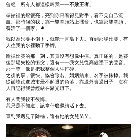
曾經，所有人都這樣叫我——
不敗王者
。
拳館裡的燈很亮，亮到你只看得見對手，看不見自己流
血。那時候的我，靠一雙拳頭站上擂台，也靠那雙拳頭，
養活了一個家。🥊
我以為只要不倒下，就能一直贏下去。直到那場比賽，有
人往我的水裡動了手腳。
輸掉比賽的那一刻，其實沒有想像中痛。真正痛的，是賽
後那場失控的衝突，還有——我女兒從高處墜下的聲音。
那一聲，像是把我整個人生打碎。
之後的事，很快。協會除名、婚姻結束、名字被抹掉。我
從巔峰跌進城市最不起眼的角落，靠送外賣過日子。沒有
人再記得我曾經站在聚光燈下。
有人問我後不後悔。
我只是不知道，該拿什麼繼續活下去。
直到我遇見了陳楠，還有她的女兒苗苗。