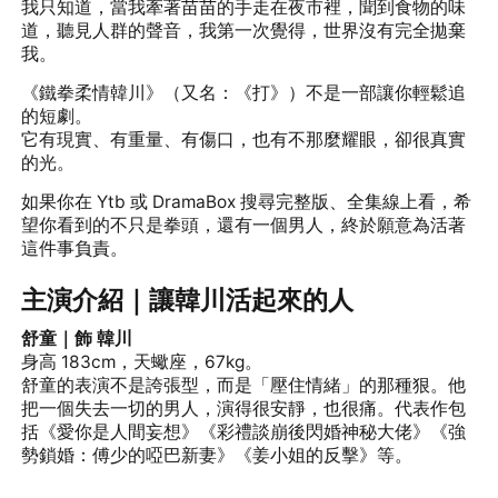
我只知道，當我牽著苗苗的手走在夜市裡，聞到食物的味
道，聽見人群的聲音，我第一次覺得，世界沒有完全拋棄
我。
《鐵拳柔情韓川》（又名：《打》）不是一部讓你輕鬆追
的短劇。
它有現實、有重量、有傷口，也有不那麼耀眼，卻很真實
的光。
如果你在 Ytb 或
DramaBox
搜尋完整版、全集線上看，希
望你看到的不只是拳頭，還有一個男人，終於願意為活著
這件事負責。
主演介紹｜讓韓川活起來的人
舒童｜飾 韓川
身高 183cm，天蠍座，67kg。
舒童的表演不是誇張型，而是「壓住情緒」的那種狠。他
把一個失去一切的男人，演得很安靜，也很痛。代表作包
括《愛你是人間妄想》《彩禮談崩後閃婚神秘大佬》《強
勢鎖婚：傅少的啞巴新妻》《姜小姐的反擊》等。