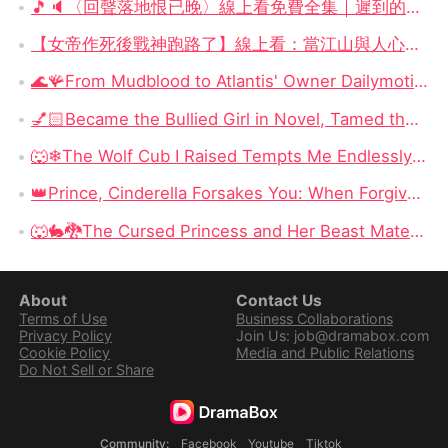
🎵🔈〈回聲落地恨已晚〉線上看免費全集｜遲到的回聲、贈你光明的人，永遠是最痛的牽掛
【女帝作死後戰神跑路了】線上看：當江山與人心一起輸掉，誰還會留下來？
🌊🪸From Mudblood to Atlantis' Owner Dailymotion : A Reborn Princess, a Hidden Godblood, and a Throne Worth Dying For
💅🏻Became the Bullied Girl in Novel, Tamed the Campus King Dailymotion : She Entered as a Victim—and Rewrote the Rules
🐺❄The Wolf Cub I Raised Tempts Me Endlessly Dailymotion : A Forbidden Bond Born in the Snow
👑Prince, Cinderella Forsakes You: When Forgiveness Does Not Mean Choosing the Man Who Hurt You
🐺🐇🐉The Cursed Princess and Her Beast Mates: Three Unwanted Husbands, One Dangerous Path Back to Youth
About
Contact Us
Terms of Use
Business Collaborations
Privacy Policy
Join Us: job@dramabox.com
Cookie Policy
Media and Public Relations
Do Not Sell or Share
Community
:
Facebook
Youtube
Tiktok