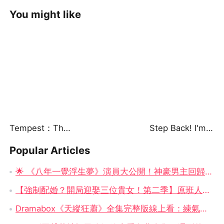
You might like
Tempest：The Last Mecha
Step Back! I'm the Hidden King
Popular Articles
🌟 《八年一覺浮生夢》演員大公開！神豪男主回歸 × 女總裁崛起，你追了嗎？
【強制配婚？開局迎娶三位貴女！第二季】原班人馬震撼回歸！——穿越古代，三女齊聚的逍遙亂世大冒險
Dramabox《天縱狂蕭》全集完整版線上看：練氣一百萬重天，究竟是廢柴還是天才？