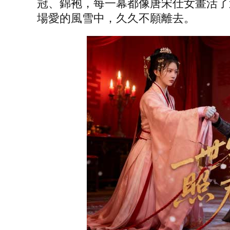
冠、錦袍，每一幕都像唐宋仕女畫活了
場愛的風雪中，久久不願離去。