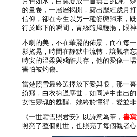
月色如水，白露凝成一首無言的詩。楚
的畫卷，一層層揭開，露出歷經歲月打
信仰，卻在今生以另一種姿態歸來，既
行於廊下的瞬間，青絲隨風輕揚，眼神
本劇的美，不在華麗的佈景，而在每一
影搖晃，時間在靜默中流轉，讓觀者忘
時安的溫柔與殘酷共存，他的愛像一場
害怕被灼傷。
當楚照雪最終選擇放下愛與恨，那一幕
紛飛，白衣掠過塵世，如同詩中走出的
女性靈魂的甦醒。她終於懂得，愛並非
《一世霜雪照君安》以詩意為筆，
書寫
照亮了整個亂世，也照亮了每個觀者心