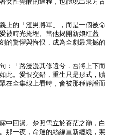
著女性覺醒的過程，也體現出東方古
義上的「渣男將軍」，而是一個被命
愛被時光掩埋。當他揭開新娘紅蓋
刻的驚懼與悔恨，成為全劇最震撼的
句：「路漫漫其修遠兮，吾將上下而
如此。愛恨交錯，重生只是形式，贖
眾在全集線上看時，會被那種靜謐而
霧中回盪。楚照雪立於蒼茫之巔，白
。那一夜，命運的絲線重新纏繞，裴