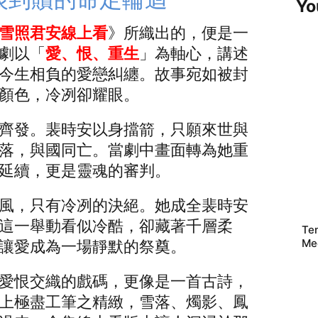
Yo
雪照君安線上看
》所織出的，便是一
劇以「
愛、恨、重生
」為軸心，講述
今生相負的愛戀糾纏。故事宛如被封
顏色，冷冽卻耀眼。
齊發。裴時安以身擋箭，只願來世與
落，與國同亡。當劇中畫面轉為她重
延續，更是靈魂的審判。
風，只有冷冽的決絕。她成全裴時安
這一舉動看似冷酷，卻藏著千層柔
Te
Me
讓愛成為一場靜默的祭奠。
愛恨交織的戲碼，更像是一首古詩，
上極盡工筆之精緻，雪落、燭影、鳳