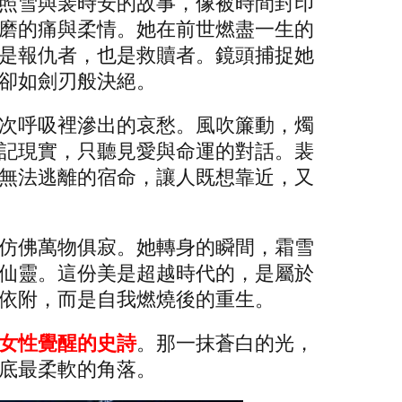
照雪與裴時安的故事，像被時間封印
磨的痛與柔情。她在前世燃盡一生的
是報仇者，也是救贖者。鏡頭捕捉她
卻如劍刃般決絕。
次呼吸裡滲出的哀愁。風吹簾動，燭
記現實，只聽見愛與命運的對話。裴
無法逃離的宿命，讓人既想靠近，又
仿佛萬物俱寂。她轉身的瞬間，霜雪
仙靈。這份美是超越時代的，是屬於
依附，而是自我燃燒後的重生。
女性覺醒的史詩
。那一抹蒼白的光，
底最柔軟的角落。