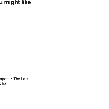
u might like
mpest：The Last
cha