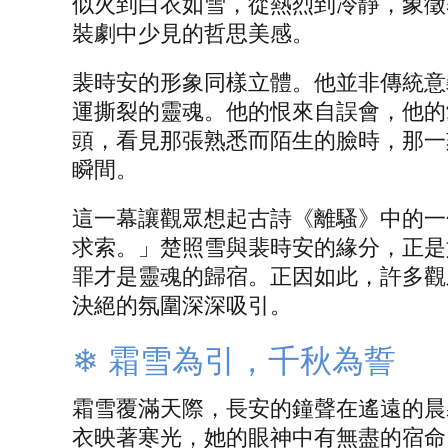
似火到白衣如雪，從熱烈到冷靜，象徵
裝劇中少見的哲思美感。
裴時安的形象同樣立體。他並非傳統意
運撕裂的靈魂。他的恨來自誤會，他的
頭，看見那張熟悉而陌生的臉時，那一
瞬間。
這一幕讓觀眾想起古詩《離騷》中的一
求索。」楚照雪與裴時安的緣分，正是
罪才是靈魂的歸宿。正因如此，許多觀
決絕的氛圍深深吸引。
❄ 霜雪為引，千秋為誓
霜雪覆滿天際，長安的鐘聲在遙遠的晨
衣映著寒光，她的眼神中有無盡的宿命