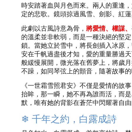
時安踏著血與月色而來。兩人的重逢，
定的悲歌。鏡頭掠過風雪、劍影、紅蓮
此劇以古風詩意為骨，
將愛情、權謀、
的溫柔並非軟弱，而是一種決絕的堅定
鎖。當她立於雪中，將長劍插入冰原，
安在千帆過盡後才知，愛的重量勝過天
般緩慢展開，微光落在舊夢上，將歲月
不躁，如同琴弦上的顫音，隨著故事的
《一世霜雪照君安》不僅是愛情的故事
抬眸，那一瞬，她不再為誰而活，而是
默，唯有她的背影在蒼茫中閃耀著自由
❄ 千年之約，白露成詩