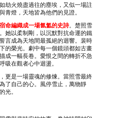
如劫火燒盡過往的塵埃，又似一場註
與青燈，天地皆為他們的見證。
宿命編織成一場氤氳的史詩
。楚照雪
。她以柔制剛，以沉默對抗命運的鐵
誓言成為天地間最孤絕的迴響。裴時
下的榮光。劇中每一個鏡頭都如古畫
描成一幅長卷。愛恨之間的轉折不急
呼吸在觀者心中迴盪。
，更是一場靈魂的修煉。當照雪最終
為了自己的心。風停雪止，萬物靜
的光。