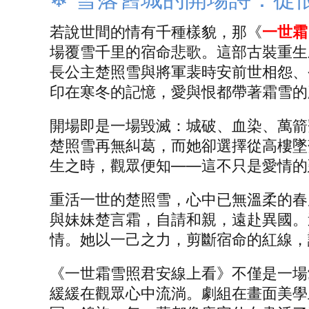
若說世間的情有千種樣貌，那《
一世霜
場覆雪千里的宿命悲歌。這部古裝重生
長公主楚照雪與將軍裴時安前世相怨、
印在寒冬的記憶，愛與恨都帶著霜雪的
開場即是一場毀滅：城破、血染、萬箭
楚照雪再無糾葛，而她卻選擇從高樓墜
生之時，觀眾便知——這不只是愛情的
重活一世的楚照雪，心中已無溫柔的春
與妹妹楚言霜，自請和親，遠赴異國。
情。她以一己之力，剪斷宿命的紅線，
《一世霜雪照君安線上看》不僅是一場
緩緩在觀眾心中流淌。劇組在畫面美學