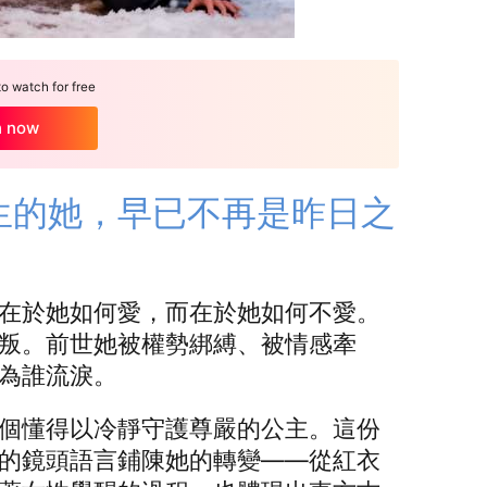
 watch for free
h now
生的她，早已不再是昨日之
在於她如何愛，而在於她如何不愛。
叛。前世她被權勢綁縛、被情感牽
為誰流淚。
個懂得以冷靜守護尊嚴的公主。這份
的鏡頭語言鋪陳她的轉變——從紅衣