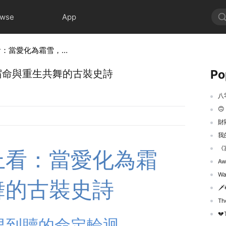
owse
App
一世霜雪照君安線上看：當愛化為霜雪，宿命與重生共舞的古裝史詩
Po
宿命與重生共舞的古裝史詩
八

財
我
《
上看：當愛化為霜
Awak
Was
舞的古裝史詩
🗡️
The 
💔
恨到贖的命定輪迴