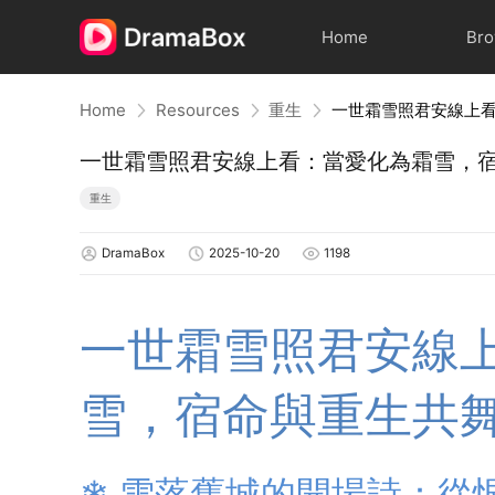
Home
Br
Home
Resources
重生
一世霜雪照君安線上看：當愛化為霜雪，
重生
DramaBox
2025-10-20
1198
一世霜雪照君安線
雪，宿命與重生共
❄ 雪落舊城的開場詩：從