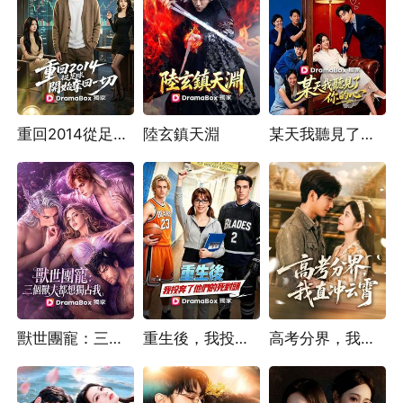
重回2014從足球開始奪回一切
陸玄鎮天淵
某天我聽見了你的心
獸世團寵：三個獸夫都想獨占我
重生後，我投奔了他們的死對頭
高考分界，我直衝雲霄