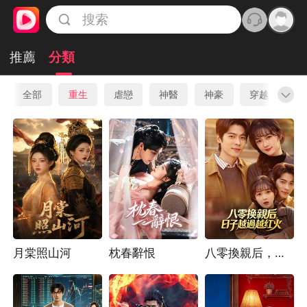
推薦
分類
全部
重生
虐戀
神醫
神豪
穿越
先
月棠照山河
枕春辭恨
八零換親后，日子越過越紅火