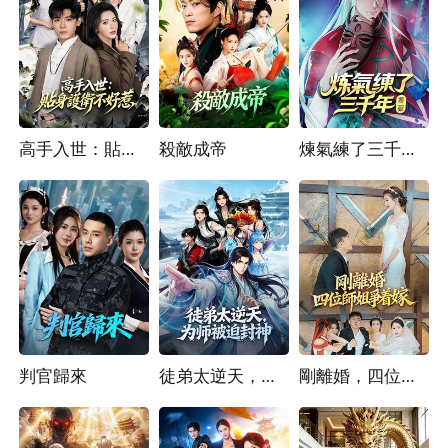
高手入世：貼身護衛不好惹
殺敵成帝
煉氣練了三千年 第二部
判官歸來
徒弟太逆天，為師被迫封神
剛離婚，四位師姐爭着嫁