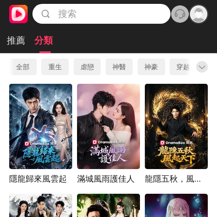
推薦
分類
全部
重生
虐戀
神醫
神豪
穿越
先
隱龍歸來風雲起
滿城風雨護佳人
龍隱五秋，風起天下