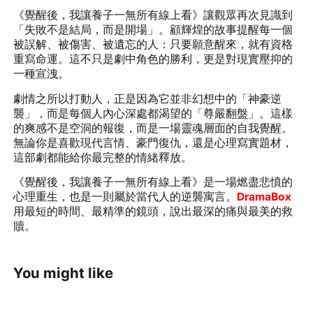
《覺醒後，我讓養子一無所有線上看》讓觀眾再次見識到
「失敗不是結局，而是開場」。顧輝煌的故事提醒每一個
被誤解、被傷害、被遺忘的人：只要願意醒來，就有資格
重寫命運。這不只是劇中角色的勝利，更是對現實壓抑的
一種宣洩。
劇情之所以打動人，正是因為它並非幻想中的「神豪逆
襲」，而是每個人內心深處都渴望的「尊嚴翻盤」。這樣
的爽感不是空洞的報復，而是一場靈魂層面的自我覺醒。
無論你是喜歡現代言情、豪門復仇，還是心理寫實題材，
這部劇都能給你最完整的情緒釋放。
《覺醒後，我讓養子一無所有線上看》是一場燃盡悲憤的
心理重生，也是一則屬於當代人的逆襲寓言。
DramaBox
用最短的時間、最精準的鏡頭，說出最深的痛與最美的救
贖。
You might like