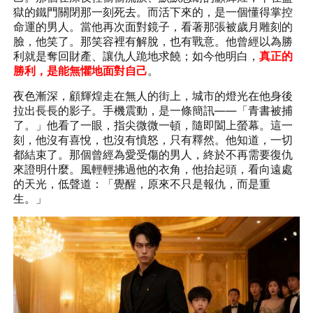
獄的鐵門關閉那一刻死去。而活下來的，是一個懂得掌控
命運的男人。當他再次面對鏡子，看著那張被歲月雕刻的
臉，他笑了。那笑容裡有解脫，也有戰意。他曾經以為勝
利就是奪回財產、讓仇人跪地求饒；如今他明白，
真正的
勝利，是能無懼地面對自己
。
夜色漸深，顧輝煌走在無人的街上，城市的燈光在他身後
拉出長長的影子。手機震動，是一條簡訊——「青書被捕
了。」他看了一眼，指尖微微一頓，隨即闔上螢幕。這一
刻，他沒有喜悅，也沒有憤怒，只有釋然。他知道，一切
都結束了。那個曾經為愛受傷的男人，終於不再需要復仇
來證明什麼。風輕輕拂過他的衣角，他抬起頭，看向遠處
的天光，低聲道：「覺醒，原來不只是報仇，而是重
生。」