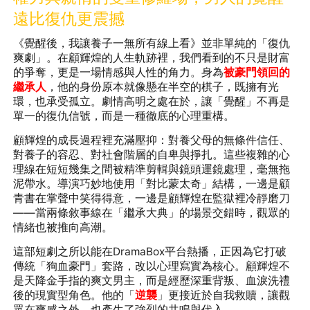
遠比復仇更震撼
《覺醒後，我讓養子一無所有線上看》並非單純的「復仇
爽劇」。在顧輝煌的人生軌跡裡，我們看到的不只是財富
的爭奪，更是一場情感與人性的角力。身為
被豪門領回的
繼承人
，他的身份原本就像懸在半空的棋子，既擁有光
環，也承受孤立。劇情高明之處在於，讓「覺醒」不再是
單一的復仇信號，而是一種徹底的心理重構。
顧輝煌的成長過程裡充滿壓抑：對養父母的無條件信任、
對養子的容忍、對社會階層的自卑與掙扎。這些複雜的心
理線在短短幾集之間被精準剪輯與鏡頭運鏡處理，毫無拖
泥帶水。導演巧妙地使用「對比蒙太奇」結構，一邊是顧
青書在掌聲中笑得得意，一邊是顧輝煌在監獄裡冷靜磨刀
——當兩條敘事線在「繼承大典」的場景交錯時，觀眾的
情緒也被推向高潮。
這部短劇之所以能在DramaBox平台熱播，正因為它打破
傳統「狗血豪門」套路，改以心理寫實為核心。顧輝煌不
是天降金手指的爽文男主，而是經歷深重背叛、血淚洗禮
後的現實型角色。他的「
逆襲
」更接近於自我救贖，讓觀
眾在爽感之外，也產生了強烈的共鳴與代入。