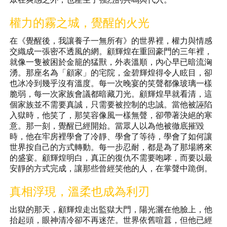
權力的霧之城，覺醒的火光
在《覺醒後，我讓養子一無所有》的世界裡，權力與情感
交織成一張密不透風的網。顧輝煌在重回豪門的三年裡，
就像一隻被困於金籠的猛獸，外表溫順，內心早已暗流洶
湧。那座名為「顧家」的宅院，金碧輝煌得令人眩目，卻
也冰冷到幾乎沒有溫度。每一次晚宴的笑聲都像玻璃一樣
脆弱，每一次家族會議都暗藏刀光。顧輝煌早就看清，這
個家族並不需要真誠，只需要被控制的忠誠。當他被誣陷
入獄時，他笑了，那笑容像風一樣無聲，卻帶著決絕的寒
意。那一刻，覺醒已經開始。當眾人以為他被徹底摧毀
時，他在牢房裡學會了冷靜、學會了等待，學會了如何讓
世界按自己的方式轉動。每一步忍耐，都是為了那場將來
的盛宴。顧輝煌明白，真正的復仇不需要咆哮，而要以最
安靜的方式完成，讓那些曾經笑他的人，在掌聲中跪倒。
真相浮現，溫柔也成為利刃
出獄的那天，顧輝煌走出監獄大門，陽光灑在他臉上，他
抬起頭，眼神清冷卻不再迷茫。世界依舊喧囂，但他已經