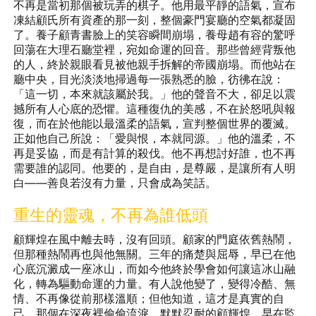
不再是當初那個被玩弄的棋子。他用最平靜的語氣，宣布
凍結顧氏所有資產的那一刻，整個豪門宴廳的空氣都凝固
了。養子顧青書臉上的笑容瞬間崩塌，養母趙有容的驚呼
回蕩在大理石廳堂裡，宛如命運的回音。那些曾經背叛他
的人，終於親眼看見被他親手拆解的帝國崩塌。而他站在
廳中央，目光淡淡地掃過每一張熟悉的臉，彷彿在說：
「這一切，本來就該屬於我。」他的聲音不大，卻足以震
撼所有人心底的恐懼。這種復仇的美感，不在於怒吼與報
復，而在於他能以最溫柔的語氣，宣判整個世界的覆滅。
正如他自己所說：「愛與恨，本就同源。」他的溫柔，不
再是妥協，而是有計算的殺伐。他不再想討好誰，也不再
需要誰的認同。他要的，是自由，是尊嚴，是讓所有人明
白——善良若沒有力量，只會成為笑話。
重生的靈魂，不再為誰低頭
顧輝煌在風中離去時，沒有回頭。顧家的門庭依舊熱鬧，
但那種熱鬧再也與他無關。三年的痛楚與屈辱，早已在他
心底沉澱成一座冰山，而如今他終於學會如何讓這冰山融
化，轉為驅動命運的力量。有人說他變了，變得冷酷、無
情、不再像從前那樣溫順；但他知道，這才是真實的自
己。那個在深夜裡偷偷流淚、默默忍耐的顧輝煌，早在監