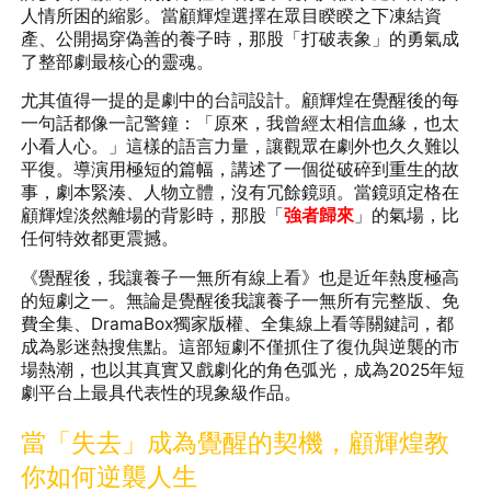
人情所困的縮影。當顧輝煌選擇在眾目睽睽之下凍結資
產、公開揭穿偽善的養子時，那股「打破表象」的勇氣成
了整部劇最核心的靈魂。
尤其值得一提的是劇中的台詞設計。顧輝煌在覺醒後的每
一句話都像一記警鐘：「原來，我曾經太相信血緣，也太
小看人心。」這樣的語言力量，讓觀眾在劇外也久久難以
平復。導演用極短的篇幅，講述了一個從破碎到重生的故
事，劇本緊湊、人物立體，沒有冗餘鏡頭。當鏡頭定格在
顧輝煌淡然離場的背影時，那股「
強者歸來
」的氣場，比
任何特效都更震撼。
《覺醒後，我讓養子一無所有線上看》也是近年熱度極高
的短劇之一。無論是覺醒後我讓養子一無所有完整版、免
費全集、DramaBox獨家版權、全集線上看等關鍵詞，都
成為影迷熱搜焦點。這部短劇不僅抓住了復仇與逆襲的市
場熱潮，也以其真實又戲劇化的角色弧光，成為2025年短
劇平台上最具代表性的現象級作品。
當「失去」成為覺醒的契機，顧輝煌教
你如何逆襲人生