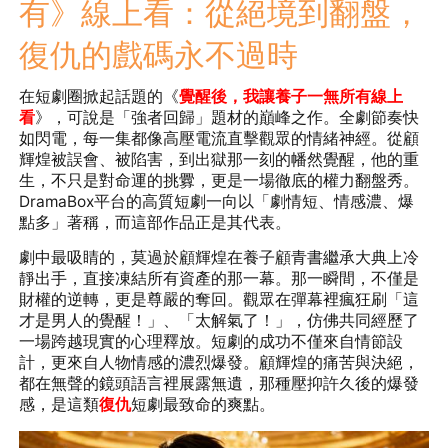
有》線上看：從絕境到翻盤，
復仇的戲碼永不過時
在短劇圈掀起話題的《
覺醒後，我讓養子一無所有線上
看
》，可說是「強者回歸」題材的巔峰之作。全劇節奏快
如閃電，每一集都像高壓電流直擊觀眾的情緒神經。從顧
輝煌被誤會、被陷害，到出獄那一刻的幡然覺醒，他的重
生，不只是對命運的挑釁，更是一場徹底的權力翻盤秀。
DramaBox平台的高質短劇一向以「劇情短、情感濃、爆
點多」著稱，而這部作品正是其代表。
劇中最吸睛的，莫過於顧輝煌在養子顧青書繼承大典上冷
靜出手，直接凍結所有資產的那一幕。那一瞬間，不僅是
財權的逆轉，更是尊嚴的奪回。觀眾在彈幕裡瘋狂刷「這
才是男人的覺醒！」、「太解氣了！」，仿佛共同經歷了
一場跨越現實的心理釋放。短劇的成功不僅來自情節設
計，更來自人物情感的濃烈爆發。顧輝煌的痛苦與決絕，
都在無聲的鏡頭語言裡展露無遺，那種壓抑許久後的爆發
感，是這類
復仇
短劇最致命的爽點。