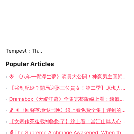
Tempest：The Last Mecha
Popular Articles
🌟 《八年一覺浮生夢》演員大公開！神豪男主回歸 × 女總裁崛起，你追了嗎？
【強制配婚？開局迎娶三位貴女！第二季】原班人馬震撼回歸！——穿越古代，三女齊聚的逍遙亂世大冒險
Dramabox《天縱狂蕭》全集完整版線上看：練氣一百萬重天，究竟是廢柴還是天才？
🎵🔈〈回聲落地恨已晚〉線上看免費全集｜遲到的回聲、贈你光明的人，永遠是最痛的牽掛
【女帝作死後戰神跑路了】線上看：當江山與人心一起輸掉，誰還會留下來？
🧙‍The Supreme Archmage Awakened: When the Foolish Husband Wakes, the Whole Kingdom Kneels