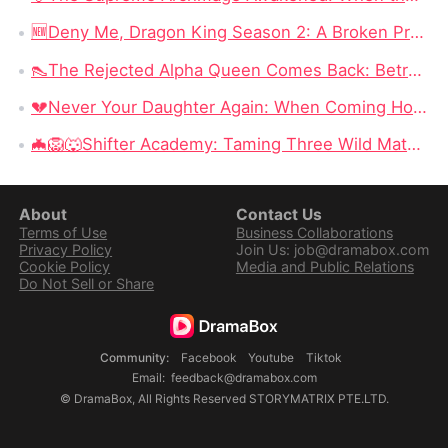
🆕Deny Me, Dragon King Season 2: A Broken Prophecy, a Secret Child, and the Question of Season 2
👠The Rejected Alpha Queen Comes Back: Betrayed, Broken, and Ready to Take Back Her Crown
💔Never Your Daughter Again: When Coming Home Hurts More Than Being Abandoned
🦇🦁🐺Shifter Academy: Taming Three Wild Mates — Three Alphas, One Human Girl, and a Love Story That Starts With a Slap
About
Contact Us
Terms of Use
Business Collaborations
Privacy Policy
Join Us: job@dramabox.com
Cookie Policy
Media and Public Relations
Do Not Sell or Share
Community
:
Facebook
Youtube
Tiktok
Email
:
feedback@dramabox.com
©
DramaBox
,
All Rights Reserved
STORYMATRIX PTE.LTD.