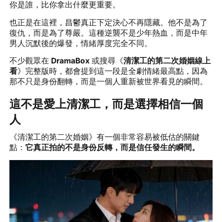
你是誰，比你拿出什麼更重要。
也正是在這裡，昌鬱真正下定決心不再隱藏。他不是為了
復仇，而是為了尊嚴。這種逆襲不是少年熱血，而是中年
男人沉默後的爆發，情緒厚度完全不同。
不少觀眾在
DramaBox
或搜尋《
清潔工的第二次婚姻線上
看
》完整版時，都會提到這一段是全劇情緒最高點，因為
那不只是身份翻轉，而是一個人重新被世界看見的瞬間。
這不是愛上清潔工，而是選擇相信一個
人
《清潔工的第二次婚姻》有一個非常容易被低估的關鍵
點：
它真正拍的不是身份反轉，而是信任發生的瞬間
。