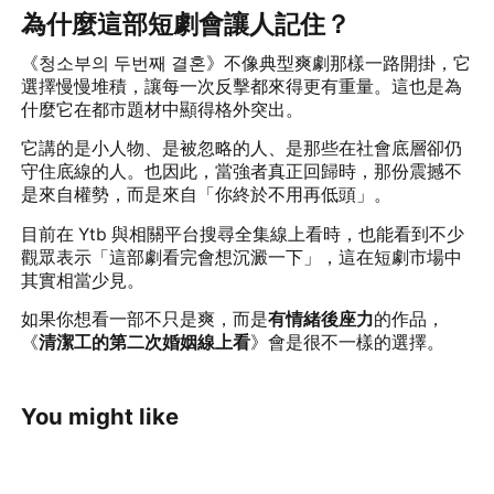
為什麼這部短劇會讓人記住？
《청소부의 두번째 결혼》不像典型爽劇那樣一路開掛，它
選擇慢慢堆積，讓每一次反擊都來得更有重量。這也是為
什麼它在都市題材中顯得格外突出。
它講的是小人物、是被忽略的人、是那些在社會底層卻仍
守住底線的人。也因此，當強者真正回歸時，那份震撼不
是來自權勢，而是來自「你終於不用再低頭」。
目前在 Ytb 與相關平台搜尋全集線上看時，也能看到不少
觀眾表示「這部劇看完會想沉澱一下」，這在短劇市場中
其實相當少見。
如果你想看一部不只是爽，而是
有情緒後座力
的作品，
《
清潔工的第二次婚姻線上看
》會是很不一樣的選擇。
You might like