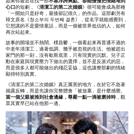
如果你最近在找一部
不靠浮誇爽點、卻能慢慢把情緒堆到
心口
的短劇，《
清潔工的第二次婚姻
》很可能會成為那種
「一開始只是好奇，最後卻記很久」的作品。這部劇另有
韓文原名《청소부의 두번째 결혼》，從名字就能感覺到，
它想講的不是愛情童話，而是一個被世界低估的人，如何
再次站起來。
故事的開場並不熱鬧。樸昌鬱，一個看起來再普通不過的
中老年清潔工，過著低調、幾乎被忽視的生活。他被趕出
家門的那一刻，沒有歇斯底里，只有現實的沉默。兒子正
勳在家庭與現實壓力下做出的選擇，並不是反派式的惡，
而是很多人都可能做出的殘忍妥協，這也讓整部劇的情緒
顯得特別真實。
《清潔工的第二次婚姻》真正厲害的地方，在於它不急著
揭露反轉，而是先讓你完整體會「被放棄」是什麼感覺。
當一個父親被推到社會邊緣
，尊嚴一點一滴被磨掉時
，觀
眾其實早已站在他那一邊。