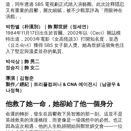
道，同年透過 SBS 電視劇正式踏入演藝圈。此次詮釋隱忍
又有重量的昌鬱，層次細膩，被不少觀眾評為「用眼神在
演戲」。
박한별（朴漢別）｜飾 鄭世妍（정세연）
1984年11月17日出生於首爾。2002年以《Ceci》雜誌模
特出道，2003年電影《女高怪談3》打開知名度，並憑
《요조숙녀》獲得 SBS 女子新人獎。她為世妍這個角色注
入了堅定與溫柔並存的氣質。
박석상｜飾 男二
정승지｜飾 女二
導演｜김형준
製作／經紀｜트리플컴퍼니 & CNA 에이전시（남광우 &
나정혁）
他救了她一命，她卻給了他一個身分
命運的轉折，發生在昌鬱救下吳智雅的那一刻。這並不是
英雄救美的浪漫橋段，而更像是一場偶然中的必然。也正
因為這次相遇，他的人生軌跡開始與鄭世妍交會——一位