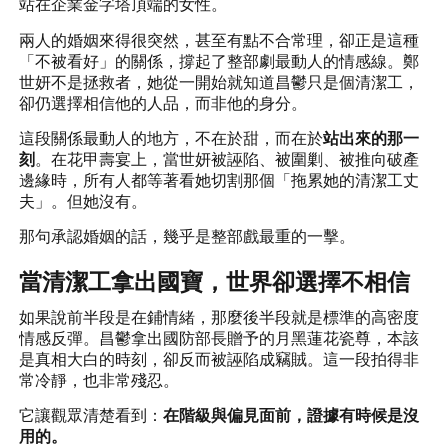
站在企業金字塔頂端的女性。
兩人的婚姻來得很突然，甚至有點不合常理，卻正是這種
「不被看好」的關係，撐起了整部劇最動人的情感線。鄭
世妍不是拯救者，她從一開始就知道昌鬱只是個清潔工，
卻仍選擇相信他的人品，而非他的身分。
這段關係最動人的地方，不在於甜，而在於
站出來的那一
刻
。在花甲壽宴上，當世妍被誣陷、被圍剿、被推向破產
邊緣時，所有人都等著看她切割那個「拖累她的清潔工丈
夫」。但她沒有。
那句承認婚姻的話，幾乎是整部戲最重的一擊。
當清潔工拿出國寶，世界卻選擇不相信
如果說前半段是在鋪情緒，那麼後半段就是標準的高密度
情感反彈。昌鬱拿出國防部長贈予的月黑蓮花瓷尊，本該
是真相大白的時刻，卻反而被誣陷成竊賊。這一段拍得非
常冷靜，也非常殘忍。
它讓觀眾清楚看到：
在階級與偏見面前，證據有時候是沒
用的。