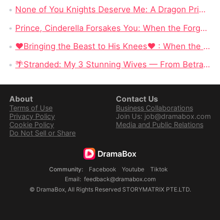
None of You Knights Deserve Me: A Dragon Princess Stops Begging for Love and Chooses Her Crown
Prince, Cinderella Forsakes You: When the Forgotten Cinderella Chooses the Beast
❤Bringing the Beast to His Knees❤ : When the Most Dangerous Alpha Finally Surrenders to Love
🌴Stranded: My 3 Stunning Wives — From Betrayed Deckhand to King of a Deadly Island
About
Contact Us
Terms of Use
Business Collaborations
Privacy Policy
Join Us: job@dramabox.com
Cookie Policy
Media and Public Relations
Do Not Sell or Share
Community
:
Facebook
Youtube
Tiktok
Email
:
feedback@dramabox.com
©
DramaBox
,
All Rights Reserved
STORYMATRIX PTE.LTD.