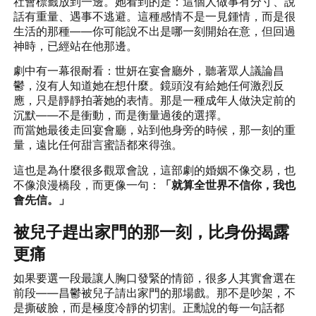
社會標籤放到一邊。她看到的是：這個人做事有分寸、說
話有重量、遇事不逃避。這種感情不是一見鍾情，而是很
生活的那種——你可能說不出是哪一刻開始在意，但回過
神時，已經站在他那邊。
劇中有一幕很耐看：世妍在宴會廳外，聽著眾人議論昌
鬱，沒有人知道她在想什麼。鏡頭沒有給她任何激烈反
應，只是靜靜拍著她的表情。那是一種成年人做決定前的
沉默——不是衝動，而是衡量過後的選擇。
而當她最後走回宴會廳，站到他身旁的時候，那一刻的重
量，遠比任何甜言蜜語都來得強。
這也是為什麼很多觀眾會說，這部劇的婚姻不像交易，也
不像浪漫橋段，而更像一句：
「就算全世界不信你，我也
會先信。」
被兒子趕出家門的那一刻，比身份揭露
更痛
如果要選一段最讓人胸口發緊的情節，很多人其實會選在
前段——昌鬱被兒子請出家門的那場戲。那不是吵架，不
是撕破臉，而是極度冷靜的切割。正勳說的每一句話都