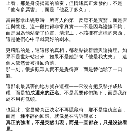
上看，那是身份揭露的前奏，但情緒真正爆發的，不是
「他有多厲害」，而是「他忍了多久」。
當昌鬱拿出瓷尊時，所有人的第一反應不是震驚，而是否
定與懷疑。這一段拍得非常真實——不是因為證據不夠，
而是因為他站錯了位置。清潔工，不該擁有這樣的東西，
這是他們心中早就寫好的劇本。
更殘酷的是，連這樣的真相，都差點被群體輿論掩埋。如
果不是世妍站出來，如果不是她那句「他是我丈夫」，這
個人依然會被推回角落。
那一刻，很多觀眾其實不是覺得爽，而是替他鬆了一口
氣。
這部劇最厲害的地方就在這裡——它沒有把反擊拍成炫
耀，而是拍成
遲來的正名
。不是我要你們跪下，而是我終
於不用再低頭。
也因此，當昌鬱真正決定不再隱藏時，那不是復仇宣言，
而是一種平靜的回歸。就像是在告訴觀眾：
真正的強者，不是突然出現，而是一直都在，只是沒被看
見。