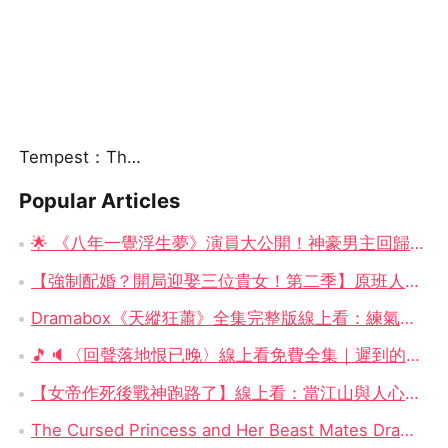
Tempest：The Last Mecha
Popular Articles
🌟 《八年一覺浮生夢》演員大公開！神豪男主回歸 × 女總裁崛起，你追了嗎？
【強制配婚？開局迎娶三位貴女！第二季】原班人馬震撼回歸！——穿越古代，三女齊聚的逍遙亂世大冒險
Dramabox《天縱狂蕭》全集完整版線上看：練氣一百萬重天，究竟是廢柴還是天才？
🎵🔈〈回聲落地恨已晚〉線上看免費全集｜遲到的回聲、贈你光明的人，永遠是最痛的牽掛
【女帝作死後戰神跑路了】線上看：當江山與人心一起輸掉，誰還會留下來？
The Cursed Princess and Her Beast Mates DramaBox: A Magical Reverse Harem Fantasy Full of Curses & Loyal Monster Lovers