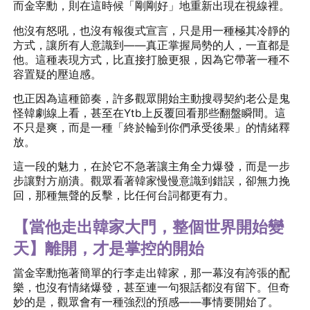
而金宰勳，則在這時候「剛剛好」地重新出現在視線裡。
他沒有怒吼，也沒有報復式宣言，只是用一種極其冷靜的
方式，讓所有人意識到——真正掌握局勢的人，一直都是
他。這種表現方式，比直接打臉更狠，因為它帶著一種不
容置疑的壓迫感。
也正因為這種節奏，許多觀眾開始主動搜尋契約老公是鬼
怪韓劇線上看，甚至在Ytb上反覆回看那些翻盤瞬間。這
不只是爽，而是一種「終於輪到你們承受後果」的情緒釋
放。
這一段的魅力，在於它不急著讓主角全力爆發，而是一步
步讓對方崩潰。觀眾看著韓家慢慢意識到錯誤，卻無力挽
回，那種無聲的反擊，比任何台詞都更有力。
【當他走出韓家大門，整個世界開始變
天】離開，才是掌控的開始
當金宰勳拖著簡單的行李走出韓家，那一幕沒有誇張的配
樂，也沒有情緒爆發，甚至連一句狠話都沒有留下。但奇
妙的是，觀眾會有一種強烈的預感——事情要開始了。