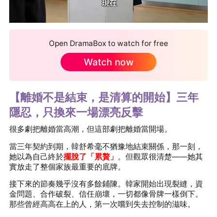
Open DramaBox to watch for free
Watch now
【離婚不是結束，是清算的開始】三年
隱忍，只換來一場漂亮反擊
很多劇把離婚當高潮，但這部劇把離婚當開場。
當三年契約到期，韓舒希毫不猶豫地結束關係，那一刻，
她以為自己終於
擺脫了「累贅」
。但觀眾很清楚——她其
實放走了整個家族最重要的底牌。
接下來的節奏幾乎沒有多餘鋪陳。韓家開始出現裂縫，資
金問題、合作破裂、信任崩壞，一切都像骨牌一樣倒下。
那些曾經高高在上的人，第一次嚐到失去控制的滋味。