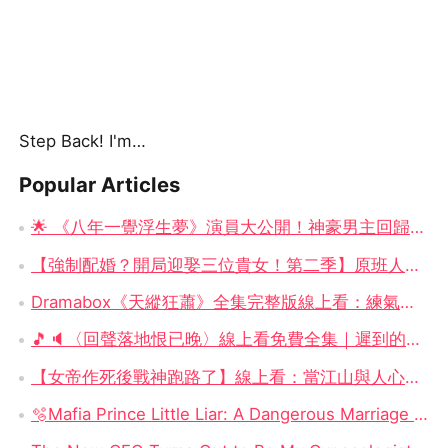
Step Back! I'm the Hidden King
Popular Articles
🌟 《八年一覺浮生夢》演員大公開！神豪男主回歸 × 女總裁崛起，你追了嗎？
【強制配婚？開局迎娶三位貴女！第二季】原班人馬震撼回歸！——穿越古代，三女齊聚的逍遙亂世大冒險
Dramabox《天縱狂蕭》全集完整版線上看：練氣一百萬重天，究竟是廢柴還是天才？
🎵🔈〈回聲落地恨已晚〉線上看免費全集｜遲到的回聲、贈你光明的人，永遠是最痛的牽掛
【女帝作死後戰神跑路了】線上看：當江山與人心一起輸掉，誰還會留下來？
🫧Mafia Prince Little Liar: A Dangerous Marriage Built on One Irresistible Lie