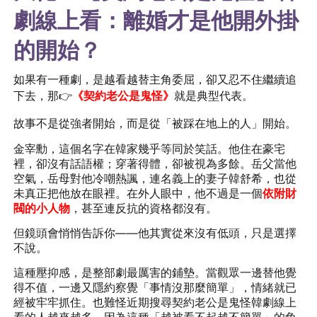
劇線上看：離婚才是他開外掛
的開始？
如果有一種劇，是越看越替主角委屈，卻又忍不住繼續追
下去，那
👉
《契約老公是鬼怪》
就是典型代表。
故事不是從強者開始，而是從「被踩在地上的人」開始。
金宰勳，這個名字在韓家幾乎等同於笑話。他住在豪宅
裡，卻沒有話語權；穿著得體，卻被視為多餘。岳父當他
空氣，岳母對他冷嘲熱諷，連名義上的妻子韓舒希，也從
未真正把他放在眼裡。在外人眼中，他不過是一個
依附財
閥的
小人物
，甚至連反抗的資格都沒有。
但鏡頭會悄悄告訴你——他其實從來沒有低頭，只是選擇
不說。
這種壓抑感，是整部劇最厲害的鋪墊。當觀眾一邊替他覺
得不值，一邊又隱約察覺「事情沒那麼簡單」，情緒就已
經被牢牢抓住。也難怪近期搜尋契約老公是鬼怪韓劇線上