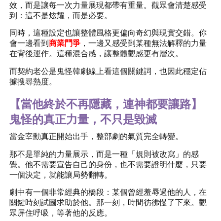
效，而是讓每一次力量展現都帶有重量。觀眾會清楚感受
到：這不是炫耀，而是必要。
同時，這種設定也讓整體風格更偏向奇幻與現實交錯。你
會一邊看到
商業鬥爭
，一邊又感受到某種無法解釋的力量
在背後運作。這種混合感，讓整體觀感更有層次。
而契約老公是鬼怪韓劇線上看這個關鍵詞，也因此穩定佔
據搜尋熱度。
【當他終於不再隱藏，連神都要讓路】
鬼怪的真正力量，不只是毀滅
當金宰勳真正開始出手，整部劇的氣質完全轉變。
那不是單純的力量展示，而是一種「規則被改寫」的感
覺。他不需要宣告自己的身份，也不需要證明什麼，只要
一個決定，就能讓局勢翻轉。
劇中有一個非常經典的橋段：某個曾經羞辱過他的人，在
關鍵時刻試圖求助於他。那一刻，時間彷彿慢了下來。觀
眾屏住呼吸，等著他的反應。