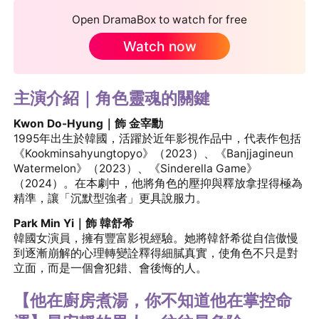
Open DramaBox to watch for free
Watch now
主演介紹｜角色靈魂的關鍵
Kwon Do-Hyung｜飾 金宰勳
1995年出生於韓國，活躍於近年影視作品中，代表作包括
《Kookminsahyungtopyo》（2023）、《Banjjagineun
Watermelon》（2023）、《Sinderella Game》
（2024）。在本劇中，他將角色的壓抑與釋放拿捏得極為
精準，讓「沉默型強者」更具說服力。
Park Min Yi｜飾 韓舒希
韓國女演員，擁有豐富影視經驗。她將韓舒希從自信傲慢
到逐漸崩解的心理轉變詮釋得細膩真實，使角色不只是對
立面，而是一個會犯錯、會後悔的人。
【他在廚房煮湯，你不知道他在掌控命