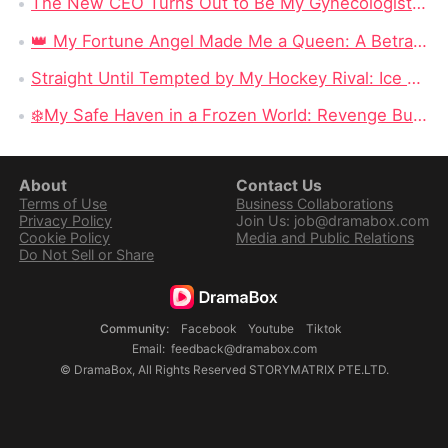
The New CEO Turns Out to Be My Gynecologist: Betrayed at Home and Controlled at Work, Clara’s World Collapses!
👑 My Fortune Angel Made Me a Queen: A Betrayed Mother’s Rise From Heartbreak to Power
Straight Until Tempted by My Hockey Rival: Ice Rivals to Secret Online Lovers in Sports Romance
❄️My Safe Haven in a Frozen World: Revenge Burns Bright in an Endless Winter
About
Contact Us
Terms of Use
Business Collaborations
Privacy Policy
Join Us: job@dramabox.com
Cookie Policy
Media and Public Relations
Do Not Sell or Share
Community
:
Facebook
Youtube
Tiktok
Email
:
feedback@dramabox.com
©
DramaBox
,
All Rights Reserved
STORYMATRIX PTE.LTD.