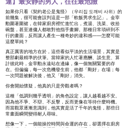
運】最安靜的男人，往往最危險
如果你只看《契約老公是鬼怪》（우리집 도깨비 사위）的
前幾集，很可能會誤判這是一部「軟飯男求生記」。金宰
勳圍著圍裙，在韓家廚房裡忙進忙出，煮湯、洗菜、收拾
碗盤，甚至連傭人都敢對他指手畫腳。那種日常瑣碎到不
行的畫面，反而讓人產生一種奇妙的違和感——怎麼可能
這麼單純？
真正厲害的地方在於，這些看似平淡的生活場景，其實是
整部劇最精準的伏筆。當韓家的人忙著應酬、談生意、算
計彼此時，金宰勳永遠站在邊緣，像一個無關緊要的存
在。但偏偏，每一次危機發生前，他都「剛好」在場；每
一次問題被解決後，他又「剛好」消失。
你會開始懷疑，他真的只是旁觀者嗎？
這種「低調到幾乎透明」的角色設定，讓人越看越不安。
因為他不爭、不辯、不反擊，反而更像在等待什麼時機。
而當觀眾逐漸意識到，他其實是活了千年的鬼怪，那些日
常畫面瞬間變得耐人尋味。
想像一下，一個能操控時間與命運的存在，卻選擇在廚房