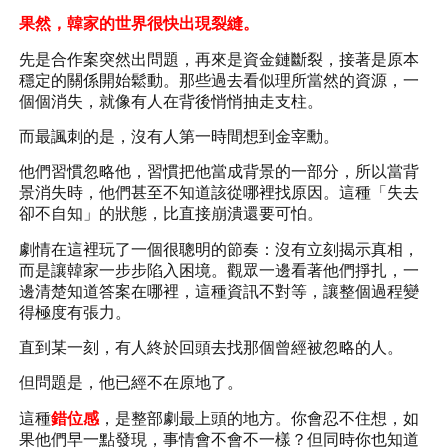
果然，韓家的世界很快出現裂縫。
先是合作案突然出問題，再來是資金鏈斷裂，接著是原本
穩定的關係開始鬆動。那些過去看似理所當然的資源，一
個個消失，就像有人在背後悄悄抽走支柱。
而最諷刺的是，沒有人第一時間想到金宰勳。
他們習慣忽略他，習慣把他當成背景的一部分，所以當背
景消失時，他們甚至不知道該從哪裡找原因。這種「失去
卻不自知」的狀態，比直接崩潰還要可怕。
劇情在這裡玩了一個很聰明的節奏：沒有立刻揭示真相，
而是讓韓家一步步陷入困境。觀眾一邊看著他們掙扎，一
邊清楚知道答案在哪裡，這種資訊不對等，讓整個過程變
得極度有張力。
直到某一刻，有人終於回頭去找那個曾經被忽略的人。
但問題是，他已經不在原地了。
這種
錯位感
，是整部劇最上頭的地方。你會忍不住想，如
果他們早一點發現，事情會不會不一樣？但同時你也知道