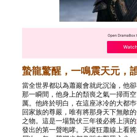
Open DramaBox to
Watc
蟄龍驚醒，一鳴震天元，
當全世界都以為蕭巖會就此沉淪，他卻
那一瞬間，他身上的頹喪之氣一掃而空
厲。他終於明白，在這座冰冷的大都巿
回家族的尊嚴，唯有將那身天下無敵的
之物。這是一場蟄伏三年後必將上演的
發出的第一聲咆哮。天縱狂蕭線上看將