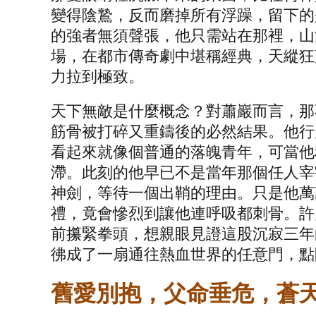
變得陰鷙，反而磨掉所有浮躁，留下的
的強者無須聲張，他只需站在那裡，山
場，在都市傳奇劇中堪稱經典，天縱狂
力拉到極致。
天下無敵是什麼概念？對蕭巖而言，那
筋骨被打碎又重鑄後的必然結果。他行
看起來就像個普通的落魄青年，可當他
滯。此刻的他早已不是當年那個任人宰
神劍，等待一個出鞘的理由。只是他萬
禮，竟會慘烈到讓他連呼吸都刺骨。許
前攥緊拳頭，想親眼見證這股沉寂三年
彿成了一扇通往熱血世界的任意門，點
舊愛別抱，父命垂危，蒼