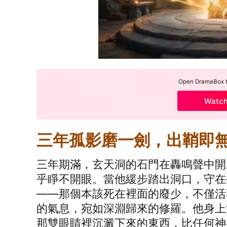
Open DramaBox to
Watc
三年孤影磨一劍，出鞘即
三年期滿，玄天洞的石門在轟鳴聲中開
乎睜不開眼。當他緩步踏出洞口，守在
——那個本該死在裡面的廢少，不僅活
的氣息，宛如深淵歸來的修羅。他身上
那雙眼睛裡沉澱下來的東西，比任何神