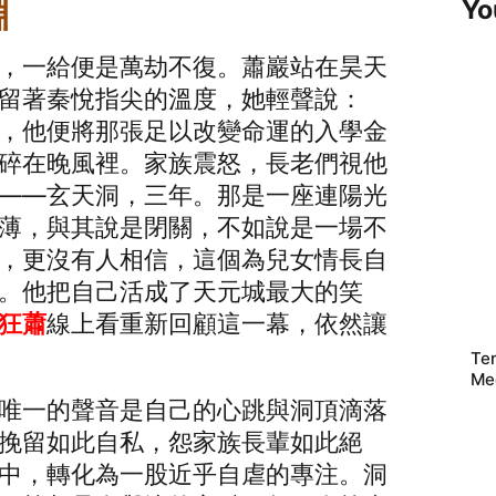
淵
Yo
，一給便是萬劫不復。蕭巖站在昊天
留著秦悅指尖的溫度，她輕聲說：
，他便將那張足以改變命運的入學金
碎在晚風裡。家族震怒，長老們視他
——玄天洞，三年。那是一座連陽光
薄，與其說是閉關，不如說是一場不
，更沒有人相信，這個為兒女情長自
。他把自己活成了天元城最大的笑
狂蕭
線上看重新回顧這一幕，依然讓
Te
Me
唯一的聲音是自己的心跳與洞頂滴落
挽留如此自私，怨家族長輩如此絕
中，轉化為一股近乎自虐的專注。洞