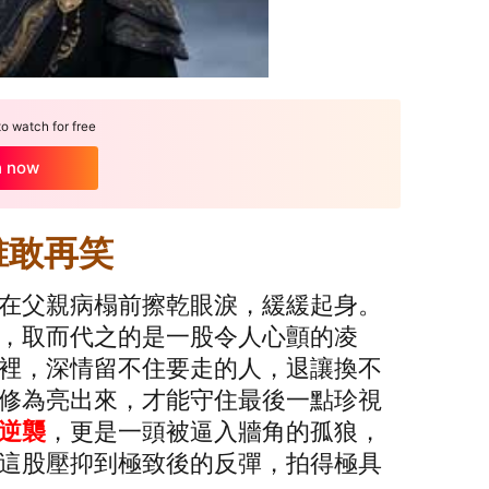
 watch for free
h now
誰敢再笑
在父親病榻前擦乾眼淚，緩緩起身。
，取而代之的是一股令人心顫的凌
裡，深情留不住要走的人，退讓換不
修為亮出來，才能守住最後一點珍視
逆襲
，更是一頭被逼入牆角的孤狼，
這股壓抑到極致後的反彈，拍得極具