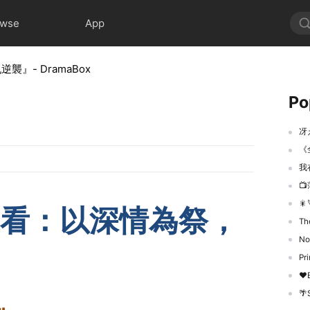
owse
App
』- DramaBox
Po
冴
《
我


線上看：以深情為祭，
The 
Non
Pri
❤Br
🌴S