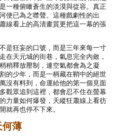
是一種俯瞰蒼生的淡漠與從容。真正
河便已為之噤聲。這種戲劇性的出
蕭線看上的高清畫質更把這一幕的張
不是狂妄的口號，而是三年來每一寸
走在天元城的街巷，氣息完全內斂，
稍稍釋放壓制，連空氣都會為之凝
割的少年，而是一柄藏在鞘中的絕世
萬沒有料到，命運給他的第一個見面
多觀眾追到這裡，都會忍不住在螢幕
的力量如何爆發，天縱狂蕭線上看彷
開就再也停不下來。
天何薄