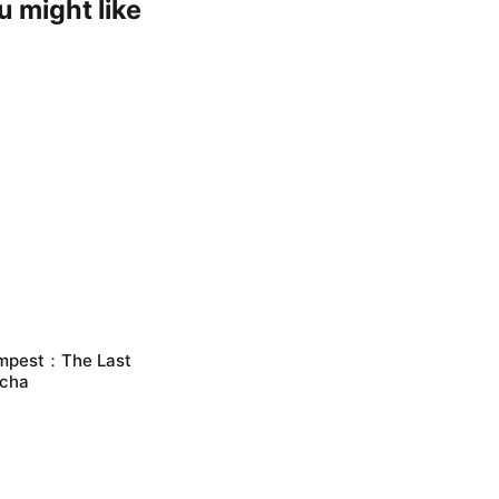
u might like
mpest：The Last
cha