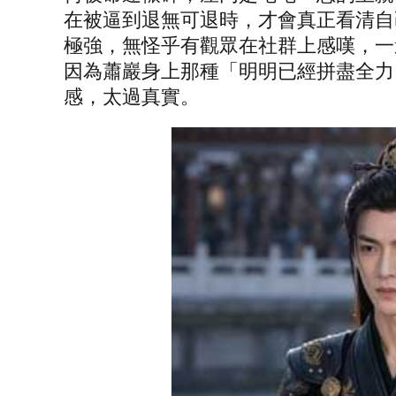
在被逼到退無可退時，才會真正看清自
極強，無怪乎有觀眾在社群上感嘆，一
因為蕭巖身上那種「明明已經拼盡全力
感，太過真實。