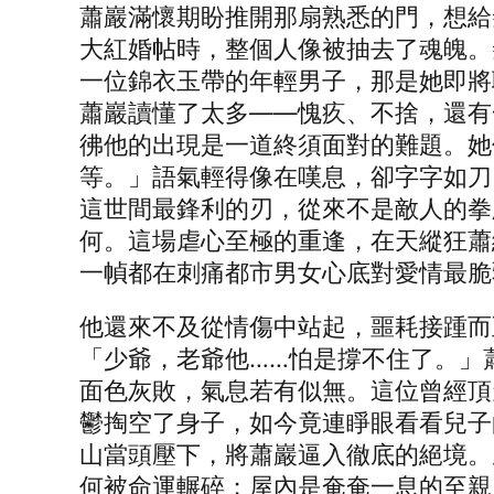
蕭巖滿懷期盼推開那扇熟悉的門，想給
大紅婚帖時，整個人像被抽去了魂魄。
一位錦衣玉帶的年輕男子，那是她即將
蕭巖讀懂了太多——愧疚、不捨，還有
彿他的出現是一道終須面對的難題。她
等。」語氣輕得像在嘆息，卻字字如刀
這世間最鋒利的刃，從來不是敵人的拳
何。這場虐心至極的重逢，在天縱狂蕭
一幀都在刺痛都市男女心底對愛情最
他還來不及從情傷中站起，噩耗接踵而
「少爺，老爺他……怕是撐不住了。」
面色灰敗，氣息若有似無。這位曾經頂
鬱掏空了身子，如今竟連睜眼看看兒子
山當頭壓下，將蕭巖逼入徹底的絕境。
何被命運輾碎；屋內是奄奄一息的至親