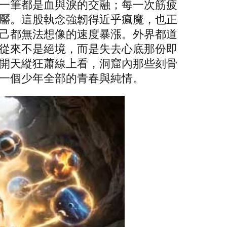
一筆都是血與淚的交融；每一次筋疲
靨。這股執念強韌得近乎瘋魔，也正
己都無法想像的速度暴漲。外界都道
從來不是絕境，而是失去心底那份即
開天縱狂蕭線上看，洞窟內那些刻骨
是一個少年全部的青春與純情。