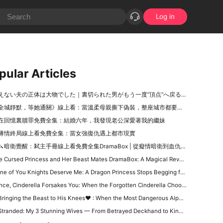
Log in
pular Articles
えない夫の正体は大物でした｜裏切られた男がもう一度“頂点”へ戻る逆転劇
全城靜默，等她通關》線上看：當溫柔母親撕下偽裝，整座城市都要為她的復仇讓路
在回憶裏贖罪免費全集：結婚六年，我發現老公深愛著我的繼妹
薄情終局線上看免費全集：當女強復仇遇上都市現實
🔪暗衛覺醒：弒主手冊線上看免費全集DramaBox | 從癡情暗衛到血仇覺醒的史詩之旅
Cursed Princess and Her Beast Mates DramaBox: A Magical Reverse Harem Fantasy Full of Curses & Loyal Monster Lovers
e of You Knights Deserve Me: A Dragon Princess Stops Begging for Love and Chooses Her Crown
nce, Cinderella Forsakes You: When the Forgotten Cinderella Chooses the Beast
inging the Beast to His Knees❤ : When the Most Dangerous Alpha Finally Surrenders to Love
tranded: My 3 Stunning Wives — From Betrayed Deckhand to King of a Deadly Island