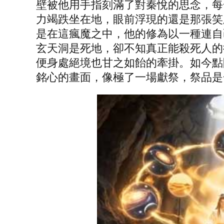
壁被他用手指刻滿了對秦悅的思念，每
力竭跌坐在地，眼前浮現的還是那張笑
是在這瘋魔之中，他的修為以一種連自
玄天洞是死地，卻不知真正能殺死人的
便身處絕境也甘之如飴的牽掛。如今點
銘心的畫面，像極了一場獻祭，祭品