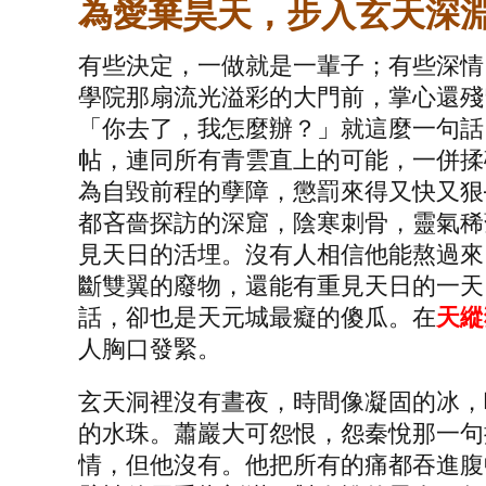
為愛棄昊天，步入玄天深
有些決定，一做就是一輩子；有些深情
學院那扇流光溢彩的大門前，掌心還殘
「你去了，我怎麼辦？」就這麼一句話
帖，連同所有青雲直上的可能，一併揉
為自毀前程的孽障，懲罰來得又快又狠
都吝嗇探訪的深窟，陰寒刺骨，靈氣稀
見天日的活埋。沒有人相信他能熬過來
斷雙翼的廢物，還能有重見天日的一天
話，卻也是天元城最癡的傻瓜。在
天縱
人胸口發緊。
玄天洞裡沒有晝夜，時間像凝固的冰，
的水珠。蕭巖大可怨恨，怨秦悅那一句
情，但他沒有。他把所有的痛都吞進腹