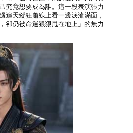
己究竟想要成為誰。這一段表演張力
邊追天縱狂蕭線上看一邊淚流滿面，
，卻仍被命運狠狠甩在地上」的無力