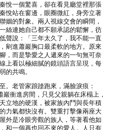
秦悅一個驚喜，卻在看見廳堂裡那張
秦悅站在窗邊，眼圈微紅，身旁立著
聯姻的對象。兩人視線交會的瞬間，
一絲連她自己都不願承認的鬆懈，彷
低聲說：「三年太久了，我不能一直
，剜進蕭巖胸口最柔軟的地方。原來
腳，而是摯愛之人遞來的一句無可奈
線上看以極細膩的鏡頭語言呈現，每
脆弱的共鳴。
至。老管家踉蹌跑來，滿臉淚痕：
蕭巖衝進房間，只見父親躺在床榻上，
天立地的硬漢，被家族內鬥與長年積
的力氣都快沒有。雙重打擊像兩座大
屋外是冷眼旁觀的族人，等著看他如
，和一個再也回不來的愛人。人只有