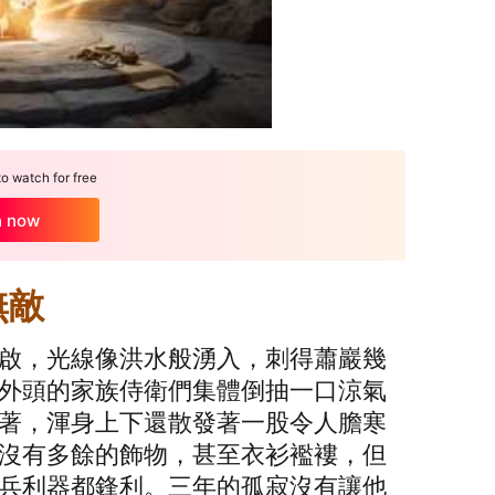
 watch for free
h now
無敵
啟，光線像洪水般湧入，刺得蕭巖幾
外頭的家族侍衛們集體倒抽一口涼氣
著，渾身上下還散發著一股令人膽寒
沒有多餘的飾物，甚至衣衫襤褸，但
兵利器都鋒利。三年的孤寂沒有讓他