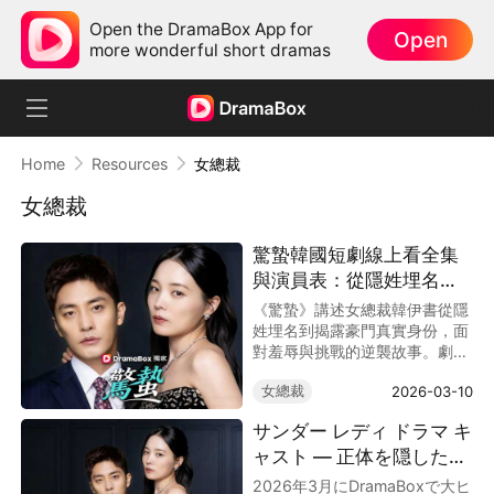
Open the DramaBox App for
Open
more wonderful short dramas
Home
Resources
女總裁
女總裁
驚蟄韓國短劇線上看全集
與演員表：從隱姓埋名到
豪門逆襲的女總裁傳
《驚蟄》講述女總裁韓伊書從隱
奇！！
姓埋名到揭露豪門真實身份，面
對羞辱與挑戰的逆襲故事。劇情
高潮迭起、先婚後愛元素精彩絕
女總裁
2026-03-10
倫，DramaBox完整版全集線上
看，感受女強與心理博弈交織的
サンダー レディ ドラマ キ
魅力。
ャスト — 正体を隠した女
王が、世界を震わせる
2026年3月にDramaBoxで大ヒ