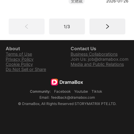
女總裁
2026-01-26
高話題短劇。本文深度解析劇情
亮點、角色魅力與觀眾熱議看
點，帶你一次掌握《於凜冬廢墟
加冕》線上看的必追理由。
1
/
3
About
Contact Us
Terms of Use
Business Collaborations
Privacy Policy
Join Us: job@dramabox.com
Cookie Policy
Media and Public Relations
Do Not Sell or Share
Community
:
Facebook
Youtube
Tiktok
Email
:
feedback@dramabox.com
©
DramaBox
,
All Rights Reserved
STORYMATRIX PTE.LTD.