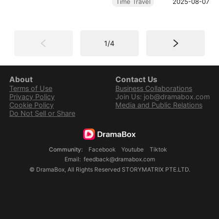
Time Travel
2025-08-07
襲、古裝與系統設定，展現幽默
又飽含策略的成王之路。
1
/
4
About
Contact Us
Terms of Use
Business Collaborations
Privacy Policy
Join Us: job@dramabox.com
Cookie Policy
Media and Public Relations
Do Not Sell or Share
Community
:
Facebook
Youtube
Tiktok
Email
:
feedback@dramabox.com
©
DramaBox
,
All Rights Reserved
STORYMATRIX PTE.LTD.