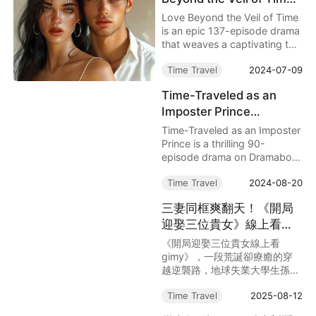
thế giới cổ đại, bị “ép cưới” ba
on Dramabox
Love Beyond the Veil of Time
mỹ nhân và từng bước nắm
is an epic 137-episode drama
quyền sinh sát trong tay.
that weaves a captivating tale
of time travel, intrigue, and
Time Travel
2024-07-09
romance.
Time-Traveled as an
Imposter Prince
Dramabox: A Journey
Time-Traveled as an Imposter
Through Time,
Prince is a thrilling 90-
episode drama on Dramabox
Deception, and Intrigue
that masterfully blends
Time Travel
2024-08-20
elements of time travel, royal
intrigue, and the challenges of
三妻同框爽翻天！《開局
navigating a life that doesn’t
迎娶三位貴女》線上看
belong to you.
gimy：從地球落魄秀才到
《開局迎娶三位貴女線上看
亂世逍遙王的爆笑逆襲
gimy》，一段荒誕卻療癒的穿
越逆襲路，地球失業大學生孫堅
意外娶到皇室公主、將門嫡女與
Time Travel
2025-08-12
商賈千金，靠情商與系統遊戲逆
轉人生，騙吃騙喝的同時當王