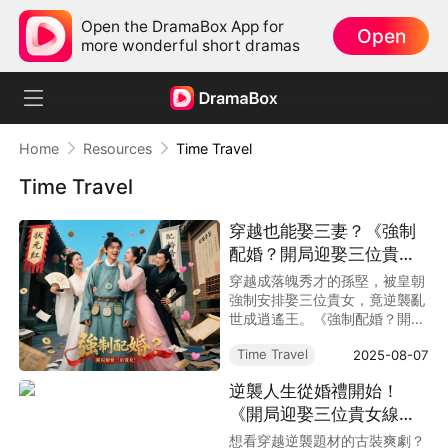
Open the DramaBox App for
Open
more wonderful short dramas
Home
Resources
Time Travel
Time Travel
穿越也能娶三妻？《強制
配婚？開局迎娶三位貴
女》線上看甜＋爽＋系統
穿越成落魄秀才的孫堅，被皇朝
神助攻！
強制安排娶三位貴女，竟逆襲亂
世成逍遙王。《強制配婚？開局
迎娶三位貴女》結合穿越系統與
Time Travel
2025-08-07
小人物逆襲元素，甜寵與胸懷天
下兼具，是DramaBox近期必追
逆襲人生從婚禮開始！
短劇之一！
《開局迎娶三位貴女線上
看》——從失業魯蛇到三
想看穿越逆襲題材的古裝爽劇？