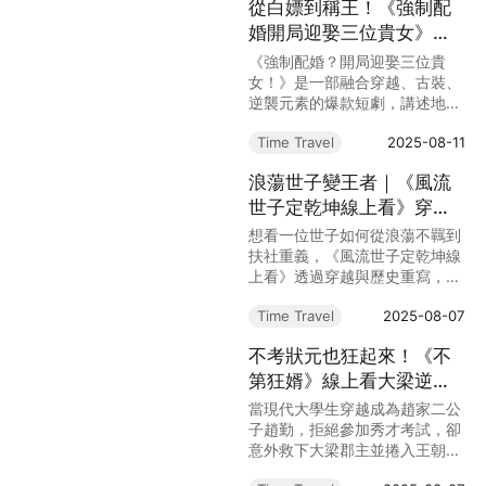
從白嫖到稱王！《強制配
者！
婚開局迎娶三位貴女》孫
堅如何在亂世天天吃肉？
《強制配婚？開局迎娶三位貴
女！》是一部融合穿越、古裝、
逆襲元素的爆款短劇，講述地球
失業大學生孫堅在亂世中以智慧
Time Travel
2025-08-11
與真心征服三位絕色貴女，從窮
酸秀才一路翻身成亂世逍遙王的
浪蕩世子變王者｜《風流
勵志傳奇。
世子定乾坤線上看》穿越
成長、義薄雲天的熱血史
想看一位世子如何從浪蕩不羈到
詩
扶社重義，《風流世子定乾坤線
上看》透過穿越與歷史重寫，講
述衛淵如何憑智慧與勇氣攬乾
Time Travel
2025-08-07
坤，感動人心，為你揭開世子逆
襲的傳奇。
不考狀元也狂起來！《不
第狂婿》線上看大梁逆襲
之路，靠一夜救公主就逆
當現代大學生穿越成為趙家二公
天？！
子趙勤，拒絕參加秀才考試，卻
意外救下大梁郡主並捲入王朝政
治。《不第狂婿》結合穿越、逆