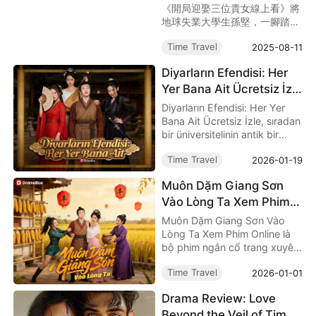
妻暖男
《開局迎娶三位貴女線上看》將
地球失業大學生孫堅，一腳踏進
大乾王朝、意外成為三位絕色貴
Time Travel
2025-08-11
女的夫婿的爆笑與甜蜜日常，全
新詮釋強制配婚的浪漫與權謀。
Diyarların Efendisi: Her
必看！
Yer Bana Ait Ücretsiz İzle
& Oyuncu Kadrosu:
Diyarların Efendisi: Her Yer
Tahtın Yolu Yoksulluktan
Bana Ait Ücretsiz İzle, sıradan
bir üniversitelinin antik bir
Geçer
imparatorlukta kaderin seçtiği
Time Travel
2026-01-19
hükümdara dönüşümünü
anlatan sürükleyici bir
Muôn Dặm Giang Sơn
DramaBox kısa dizisi. Hızlı
Vào Lòng Ta Xem Phim
temposu, güçlü karakterleri
ve epik yükseliş hikâyesiyle
Online｜Từ Kẻ Vô Danh
Muôn Dặm Giang Sơn Vào
izleyiciyi ilk bölümden
Đến Bá Chủ, Một Giấc
Lòng Ta Xem Phim Online là
yakalıyor.
bộ phim ngắn cổ trang xuyên
Mộng Xuyên Không
không gây sốt trên
Khiến Người Xem Không
Time Travel
2026-01-01
DramaBox, kể về hành trình
Thể Rời Mắt
nghịch tập đầy hài hước và
Drama Review: Love
kịch tính của một sinh viên
Beyond the Veil of Time
thất nghiệp hiện đại bước vào