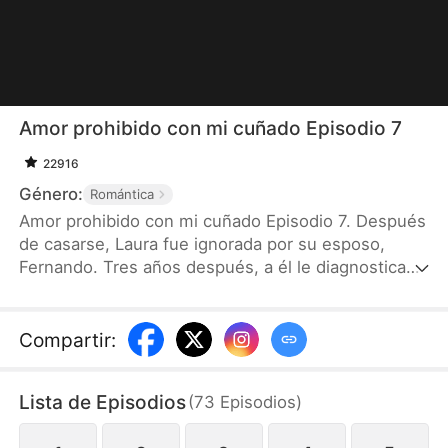
Amor prohibido con mi cuñado Episodio 7
22916
Género:
Romántica
Amor prohibido con mi cuñado Episodio 7. Después
de casarse, Laura fue ignorada por su esposo,
Fernando. Tres años después, a él le diagnostican
una enfermedad terminal y su amante aparece con
su hijo para exigir su lugar. Cuando la amante cree
haber ganado, Laura regresa con un supuesto
Compartir
:
heredero de los Suárez, fruto de una noche con su
cuñado, Jorge. Pero justo cuando Laura piensa
Lista de Episodios
(
73
Episodios
)
tenerlo todo bajo control, el verdadero padre del
niño llama a su puerta…