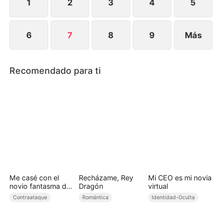
1
2
3
4
5
6
7
8
9
Más
Recomendado para ti
Me casé con el
Recházame, Rey
Mi CEO es mi novia
novio fantasma de
Dragón
virtual
mi hermana
Contraataque
Romántica
Identidad-Oculta