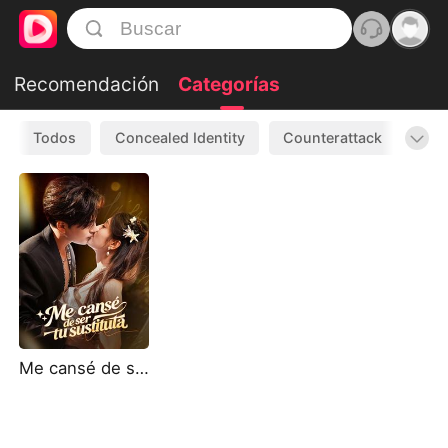
Recomendación
Categorías
Todos
Concealed Identity
Counterattack
Sub
Me cansé de ser tu sustituta