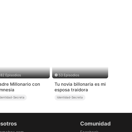
82 Episodios
53 Episodios
adre Millonario con
Tu novia billonaria es mi
mnesia
esposa traidora
Identidad-Secreta
Identidad-Secreta
osotros
Comunidad
ramabox.com
Facebook