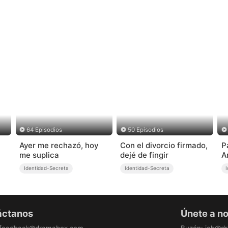
64 Episodios
50 Episodios
Ayer me rechazó, hoy
Con el divorcio firmado,
P
me suplica
dejé de fingir
A
Identidad-Secreta
Identidad-Secreta
áctanos
Únete a n
feedback@dramabox.com
Buzón
:
job@d