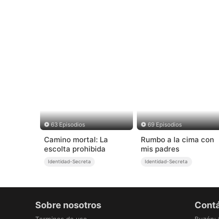
63 Episodios
69 Episodios
Camino mortal: La
Rumbo a la cima con
escolta prohibida
mis padres
Identidad-Secreta
Identidad-Secreta
Sobre nosotros
Cont
Terminos de uso
Buzón
: