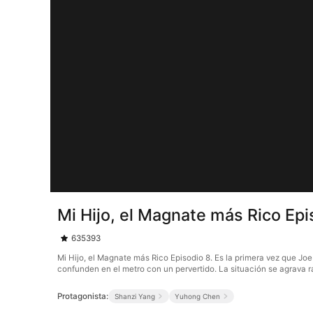
Mi Hijo, el Magnate más Rico Epi
635393
Mi Hijo, el Magnate más Rico Episodio 8. Es la primera vez que Jo
confunden en el metro con un pervertido. La situación se agrava r
Protagonista:
Shanzi Yang
Yuhong Chen