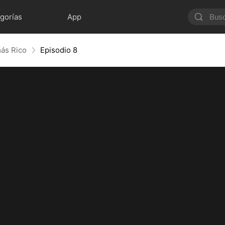
gorías
App
más Rico
Episodio 8