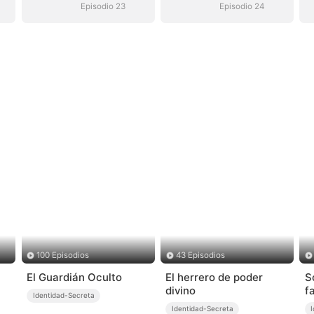
Episodio 23
Episodio 24
100 Episodios
43 Episodios
El Guardián Oculto
El herrero de poder
S
divino
f
Identidad-Secreta
m
Identidad-Secreta