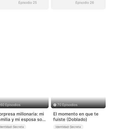
Episodio 25
Episodio 26
60 Episodios
70 Episodios
orpresa millonaria: mi
El momento en que te
amilia y mi esposa son
fuiste (Doblado)
agnates
Identidad-Secreta
Identidad-Secreta