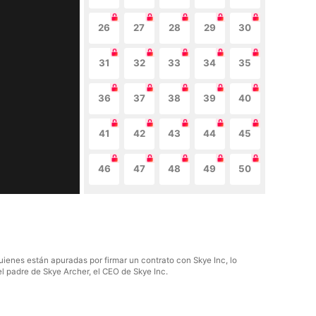
26
27
28
29
30
31
32
33
34
35
36
37
38
39
40
41
42
43
44
45
46
47
48
49
50
uienes están apuradas por firmar un contrato con Skye Inc, lo
l padre de Skye Archer, el CEO de Skye Inc.