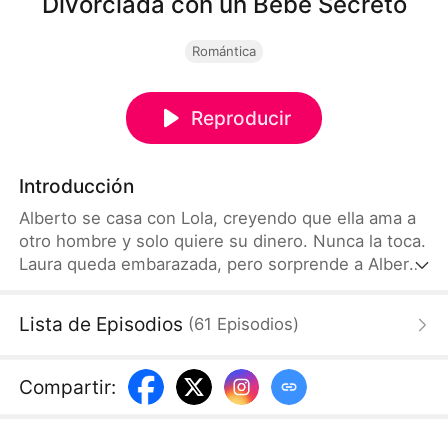
Divorciada con un Bebé Secreto
Romántica
Reproducir
Introducción
Alberto se casa con Lola, creyendo que ella ama a
otro hombre y solo quiere su dinero. Nunca la toca.
Laura queda embarazada, pero sorprende a Alberto
estando con Sofía que está embarazada, así que lo
abandona. Alberto, arrepentido, intenta hacerla
Lista de Episodios
(
61
Episodios
)
volver, pero Lola miente, diciendo que el hijo es de
otro hombre. Después de que dispararon a Alberto
para que la salvara, Lola confiesa la verdad: aquel
Compartir
:
hombre con que salió en la noche de su boda era
su hermano, no un amante.