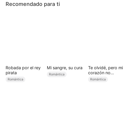
Recomendado para ti
Robada por el rey
Mi sangre, su cura
Te olvidé, pero mi
pirata
corazón no
Romántica
(Doblado)
Romántica
Romántica