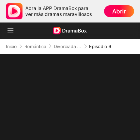
Abra la APP DramaBox para
Abrir
ver más dramas maravillosos
Inicio
Romántica
Divorciada con un Bebé Secreto
Episodio 6