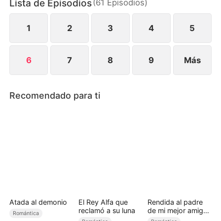
Lista de Episodios
(
61
Episodios
)
para que la salvara, Lola confiesa la verdad: aquel
hombre con que salió en la noche de su boda era
su hermano, no un amante.
1
2
3
4
5
6
7
8
9
Más
Recomendado para ti
Atada al demonio
El Rey Alfa que
Rendida al padre
reclamó a su luna
de mi mejor amiga
Romántica
(Doblado)