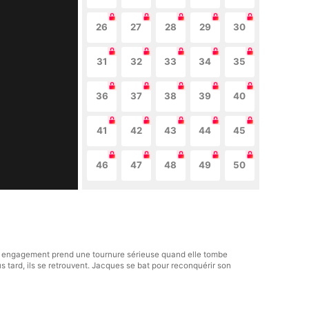
26
27
28
29
30
31
32
33
34
35
36
37
38
39
40
41
42
43
44
45
46
47
48
49
50
ans engagement prend une tournure sérieuse quand elle tombe
plus tard, ils se retrouvent. Jacques se bat pour reconquérir son