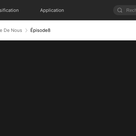
sification
Application
lle De Nous
Épisode8