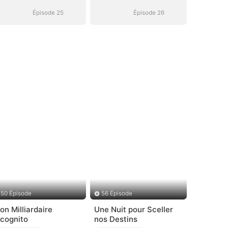
Épisode 25
Épisode 26
50 Épisode
56 Épisode
on Milliardaire
Une Nuit pour Sceller
ncognito
nos Destins