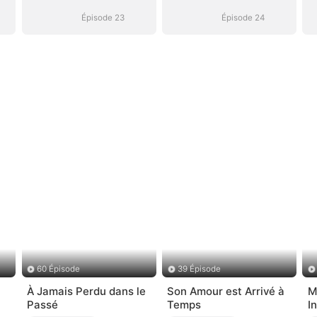
Épisode 23
Épisode 24
60 Épisode
39 Épisode
À Jamais Perdu dans le
Son Amour est Arrivé à
M
Passé
Temps
I