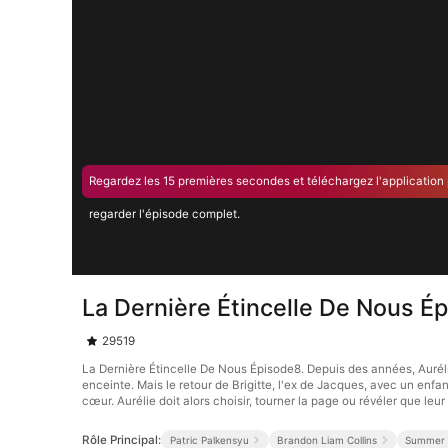
Regardez les 15 premières secondes et téléchargez l'application
regarder l'épisode complet.
La Dernière Étincelle De Nous É
29519
La Dernière Étincelle De Nous Épisode8. Depuis des années, Aurél
enceinte. Mais le retour de Brigitte, l'ex de Jacques, avec un enfant,
cœur. Aurélie doit alors choisir, tourner la page ou révéler que leu
Rôle Principal:
Patric Palkensyu
Brandon Liam Collins
Summer