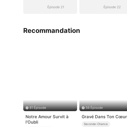
Épisode 21
Épisode 22
Recommandation
81 Épisode
56 Épisode
Notre Amour Survit à
Gravé Dans Ton Cœur
l'Oubli
Seconde-Chance