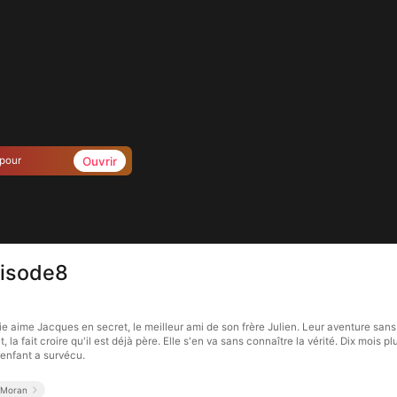
Ouvrir
 pour
pisode8
ie aime Jacques en secret, le meilleur ami de son frère Julien. Leur aventure s
 la fait croire qu'il est déjà père. Elle s'en va sans connaître la vérité. Dix mois 
r enfant a survécu.
 Moran