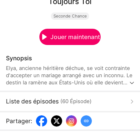
Toujours Toi
Seconde Chance
Jouer maintenant
Synopsis
Elya, ancienne héritière déchue, se voit contrainte
d'accepter un mariage arrangé avec un inconnu. Le
destin la ramène aux États-Unis où elle devient
l'assistante de Gabriel, son ancien amour, qui n'est
autre que son patron impitoyable. Ce qu'elle
Liste des épisodes
(
60
Épisode
)
ignore, c'est que Gabriel, marié avec une femme
mystérieuse qu'il fuit depuis le départ d'Elya,
orchestre sa vengeance pour une trahison passée.
Partager
: