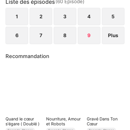
Liste des épisodes
(
60
Épisode
)
pour une trahison passée.
1
2
3
4
5
6
7
8
9
Plus
Recommandation
Quand le cœur
Nourriture, Amour
Gravé Dans Ton
s'égare ( Doublé )
et Robots
Cœur