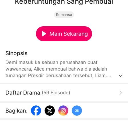
Keberuntungan Sang Pembual
Romansa
Main Sekarang
Sinopsis
Demi masuk ke sebuah perusahaan buat
wawancara, Alice membual bahwa dia adalah
tunangan Presdir perusahaan tersebut, Liam.
Pertemuan Liam dengan Alice di pagi sebelum
wawancara tersebut membuat Liam tertarik pada
Daftar Drama
(
59
Episode
)
Alice dan merekrutnya bukan hanya sebagai
sekretaris tapi juga sebagai tunangan yang akan
dinikahinya.
Bagikan
: