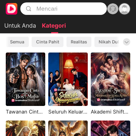
Untuk Anda
Kategori
Semua
Cinta Pahit
Realitas
Nikah Dulu Cinta
Tawanan Cinta Bos Mafia
Seluruh Keluarga Memanjakanku
Akademi Shifter: Menjinakkan Ketiga Alpha