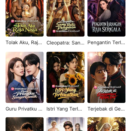
Tolak Aku, Raja Naga (Sulih Suara)
Pengantin Terlarang Raja Serigala
Cleopatra: Sang Ratu Penguasa（Sulih Suara）
Guru Privatku Sangat Cantik
Istri Yang Terlewatkan
Terjebak di Genggaman Kakak Ipar