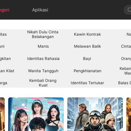
egori
Aplikasi
Nikah Dulu Cinta 
itas
Kawin Kontrak
N
Belakangan 
uni
Manis
Melawan Balik
Cinta
gkitan
Identitas Rahasia
Bayi 
Orang
Keban
an Kilat
Wanita Tangguh
Pengkhianatan
War
Kembali Orang 
arga
Identitas Tertukar
Balas
Kuat