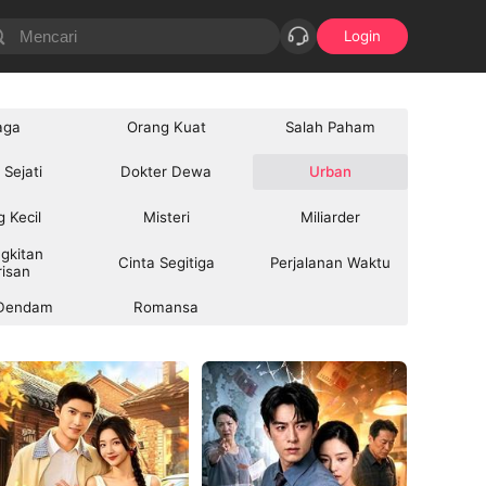
Login
aga
Orang Kuat
Salah Paham
 Sejati
Dokter Dewa
Urban
 Kecil
Misteri
Miliarder
gkitan 
Cinta Segitiga
Perjalanan Waktu
isan
 Dendam
Romansa