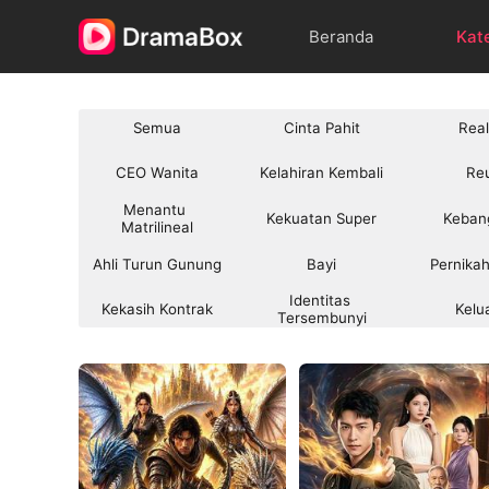
Beranda
Kat
Semua
Cinta Pahit
Real
CEO Wanita
Kelahiran Kembali
Re
Menantu 
Kekuatan Super
Keban
Matrilineal
Ahli Turun Gunung
Bayi
Pernikah
Identitas 
Kekasih Kontrak
Kelu
Tersembunyi