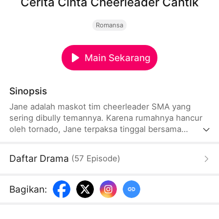
Cerita Cinta Cheerleader Cantik
Romansa
Main Sekarang
Sinopsis
Jane adalah maskot tim cheerleader SMA yang
sering dibully temannya. Karena rumahnya hancur
oleh tornado, Jane terpaksa tinggal bersama
musuh bebuyutannya sejak kecil, William, yang
sudah lama tak ditemuinya. Tanpa diduga, William
Daftar Drama
(
57
Episode
)
ternyata adalah kapten tim basket sekolah yang
baru, tinggi, dan tampan.
Bagikan
: