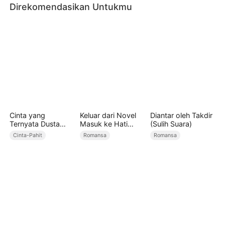
Direkomendasikan Untukmu
Cinta yang
Keluar dari Novel
Diantar oleh Takdir
Ternyata Dusta
Masuk ke Hati
(Sulih Suara)
(Sulih Suara)
Kamu
Cinta-Pahit
Romansa
Romansa