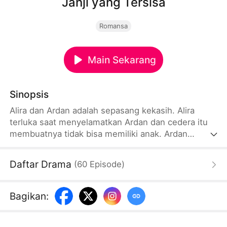
Janji yang Tersisa
Romansa
Main Sekarang
Sinopsis
Alira dan Ardan adalah sepasang kekasih. Alira
terluka saat menyelamatkan Ardan dan cedera itu
membuatnya tidak bisa memiliki anak. Ardan
mengadopsi seorang anak perempuan yang
kemudian Alira sayangi seperti anaknya sendiri.
Daftar Drama
(
60
Episode
)
Saat akan mendaftarkan putrinya ke sekolah, Alira
pergi untuk mengurus pendaftaran. Namun, dia
diberi tahu bahwa surat nikahnya palsu, dan
Bagikan
:
putrinya ternyata adalah anak kandung Ardan
dengan sekretarisnya, Indira...