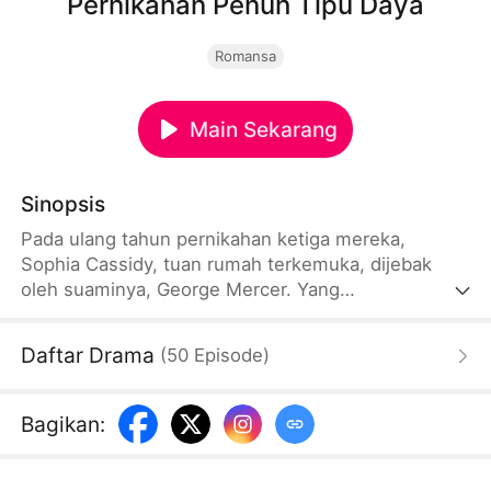
Pernikahan Penuh Tipu Daya
Romansa
Main Sekarang
Sinopsis
Pada ulang tahun pernikahan ketiga mereka,
Sophia Cassidy, tuan rumah terkemuka, dijebak
oleh suaminya, George Mercer. Yang
mengejutkannya, Ethel Bunn melangkah untuk
menyelamatkan dan mengekspos skema George.
Daftar Drama
(
50
Episode
)
Setelah mengetahui bahwa George telah
mentransfer asetnya dan berencana untuk
mengambil nyawanya untuk sejumlah pembayaran
Bagikan
:
asuransi yang menggoda, Sophia bergabung
dengan Ethel untuk melawan. Ketika kebenaran
terungkap, Sophia mengetahui bahwa Ethel