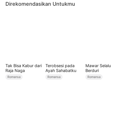
Direkomendasikan Untukmu
sebenarnya adalah ma
Tak Bisa Kabur dari
Terobsesi pada
Mawar Selalu
Raja Naga
Ayah Sahabatku
Berduri
Romansa
Romansa
Romansa