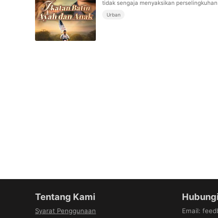
tidak sengaja menyaksikan perselingkuhan a
Urban
Tentang Kami
Hubungi
Syarat Penggunaan
Email
:
fee