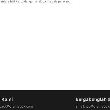
ntara istri Kenzi dengan anak dari kepala pelayan...
 Kami
Bergabunglah 
dback@dramabox.com
Email
:
job@dramabox