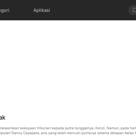
egori
Aplikasi
ak
ewariskan kekayaan triliunan kepada putra tunggalnya, Kenzi. Namun, pada hari
rputar! Danny Cayapata, pria yang telah mencari putranya selama delapan belas