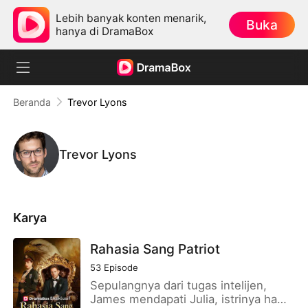
Lebih banyak konten menarik,
Buka
hanya di DramaBox
Beranda
Trevor Lyons
Trevor Lyons
Karya
Rahasia Sang Patriot
53
Episode
Sepulangnya dari tugas intelijen,
James mendapati Julia, istrinya hamil