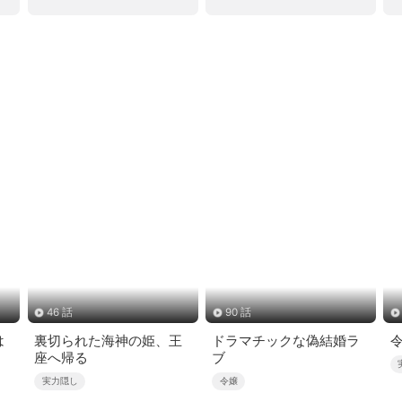
46 話
90 話
は
裏切られた海神の姫、王
ドラマチックな偽結婚ラ
座へ帰る
ブ
実力隠し
令嬢