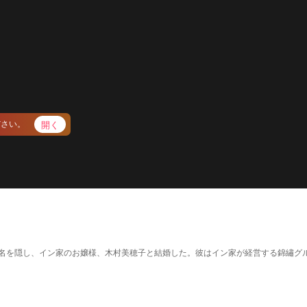
開く
ださい。
賢一は名を隠し、イン家のお嬢様、木村美穂子と結婚した。彼はイン家が経営する錦繡