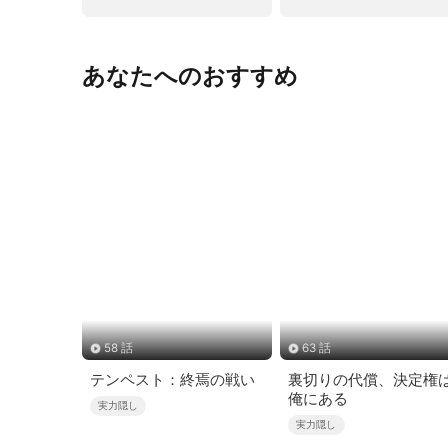
あなたへのおすすめ
58 話
63 話
テンペスト：終焉の戦い
裏切りの代償、決定権
俺にある
実力隠し
実力隠し