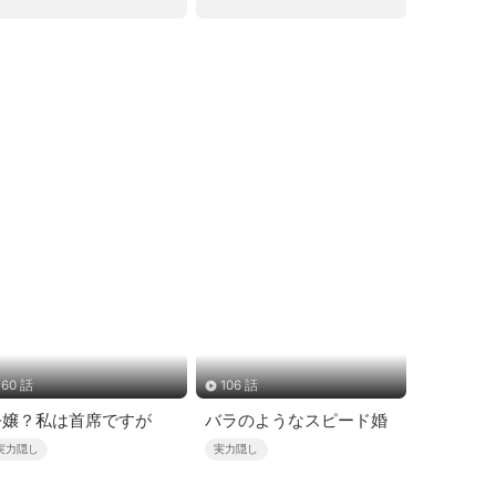
60 話
106 話
令嬢？私は首席ですが
バラのようなスピード婚
実力隠し
実力隠し