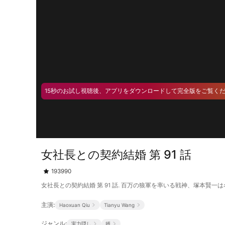
15秒のお試し視聴後、アプリをダウンロードして完全版をご覧く
女社長との契約結婚 第 91 話
193990
女社長との契約結婚 第 91 話. 百万の狼軍を率いる戦神、塚本
主演:
Haoxuan Qiu
Tianyu Wang
ジャンル:
実力隠し
婿