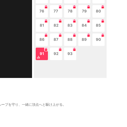
76
77
78
79
80
81
82
83
84
85
86
87
88
89
90
91
92
93
グループを守り、一緒に頂点へと駆け上がる。