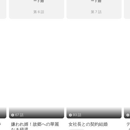
ード婚
ード婚
第 6 話
第 7 話
67 話
93 話
ラ
嫌われ婿！故郷への華麗
女社長との契約結婚
なる帰還