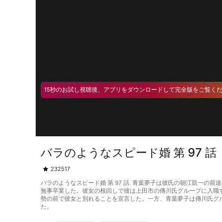
15秒のお試し視聴後、アプリをダウンロードして完全版をご覧く
バラのようなスピード婚 第 97 話
232517
バラのようなスピード婚 第 97 話. 青葉夢子は彼氏の朝江凱一
無事卒業した。彼女の根回しで彼は上田市の傳川氏グループに入職
勢の前で彼女と別れることを宣言した。一方、青葉夢子は傳川氏グ
た。