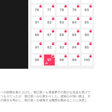
76
77
78
79
80
81
82
83
84
85
86
87
88
89
90
91
92
93
94
95
96
97
98
99
100
世界一の財閥を創り上げた。朝江凱一も青葉夢子の密かな送金を受けて
るつもりだったが、朝江凱一が心変わりした。虚栄心が強い彼は、大
分の身分を明かし、朝江凱一が後悔する醜態を眺めることに決意し