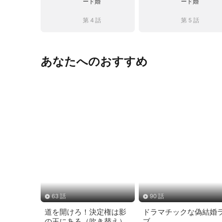
ード婚
ード婚
第 4 話
第 5 話
あなたへのおすすめ
63 話
90 話
道を開けろ！決定権は影
ドラマチックな偽結婚
の王にある（吹き替え）
ブ