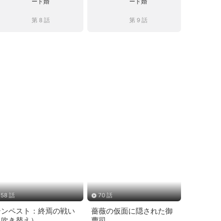
ード婚
ード婚
第 8 話
第 9 話
58 話
70 話
テンペスト：終焉の戦い
薔薇の仮面に隠された御
（吹き替え）
曹司