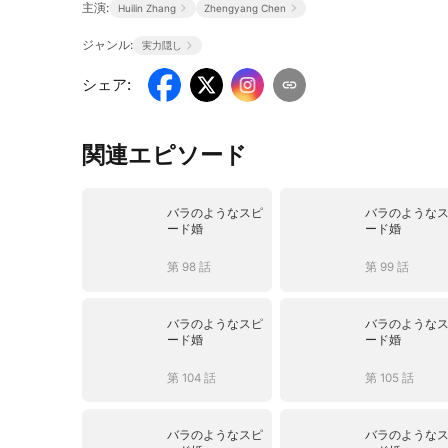
主演:
Huilin Zhang
Zhengyang Chen
ジャンル:
実力隠し
シェア
:
関連エピソード
バラのようなスピ
バラのような
ード婚
ード婚
第 98 話
第 99 話
バラのようなスピ
バラのような
ード婚
ード婚
第 104 話
第 105 話
バラのようなスピ
バラのような