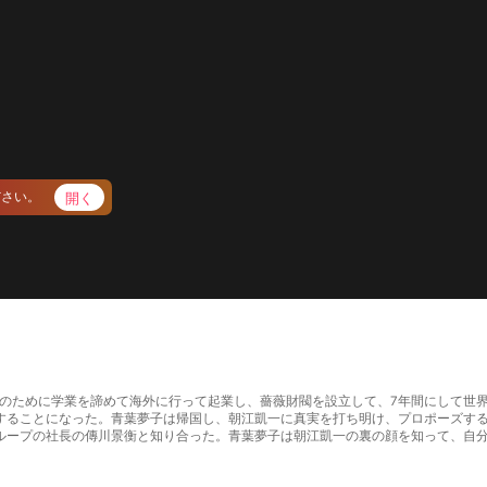
開く
ださい。
の前途のために学業を諦めて海外に行って起業し、薔薇財閥を設立して、7年間にして
することになった。青葉夢子は帰国し、朝江凱一に真実を打ち明け、プロポーズす
ループの社長の傳川景衡と知り合った。青葉夢子は朝江凱一の裏の顔を知って、自