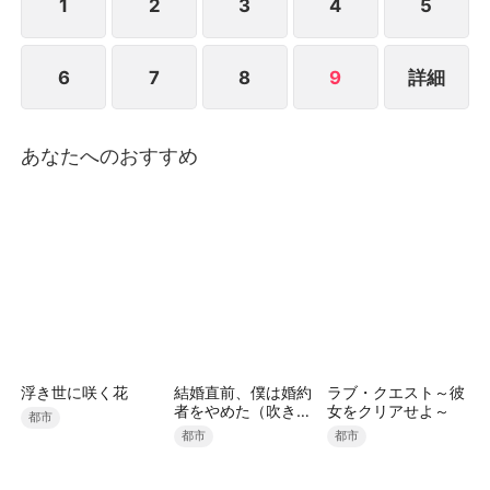
お酒が天敵の社長。ふたりの契約が、思いがけない運
1
2
3
4
5
命を動かし始める――。
6
7
8
9
詳細
あなたへのおすすめ
浮き世に咲く花
結婚直前、僕は婚約
ラブ・クエスト～彼
者をやめた（吹き替
女をクリアせよ～
都市
え）
都市
都市