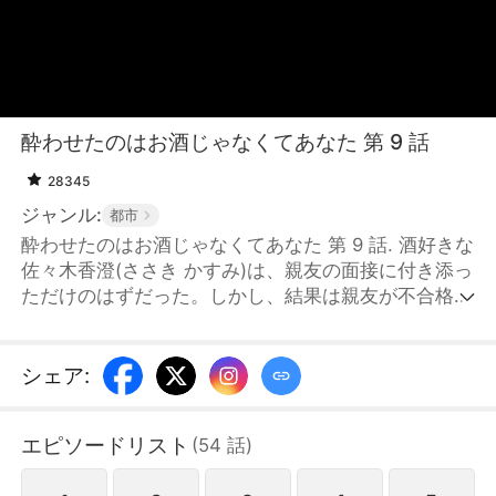
酔わせたのはお酒じゃなくてあなた 第 9 話
28345
ジャンル:
都市
酔わせたのはお酒じゃなくてあなた 第 9 話. 酒好きな
佐々木香澄(ささき かすみ)は、親友の面接に付き添っ
ただけのはずだった。しかし、結果は親友が不合格
で、自分が合格してしまう。しかも契約書にサインし
てから知らされたのは、採用された職種が「社長秘書
兼恋人」だったということ。「私、お酒を飲むことし
シェア
:
かできない」動揺する香澄に、若きカリスマ社長・藤
堂景斗(とうどう けいと)は微笑みながら「私はアルコ
エピソードリスト
(
54
話
)
ールアレルギーだから、君の役目は、私に酒を飲ませ
ないことだ」お酒しか能がないと思っていた彼女と、