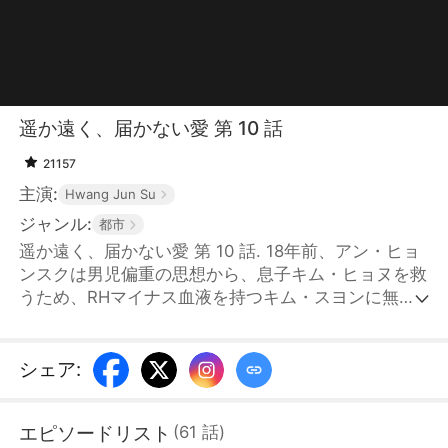
遥か遠く、届かない愛 第 10 話
21157
主演:
Hwang Jun Su
ジャンル:
都市
遥か遠く、届かない愛 第 10 話. 18年前、アン・ヒョ
ンスクは男児偏重の思想から、息子キム・ヒョヌを救
うため、RHマイナス血液を持つキム・スヨンに無理
な輸血を強いた。キム・スヨンが危篤に陥ると、ア
ン・ヒョンスクは彼女を捨てるよう指示した。仁川で
魚の商いを営んでいたチェ・ドンヘが彼女を救い出
シェア
:
し、チェ・ジソンとして育てた。18年後、パク・チェ
アが起源グループの社長となったことで、キム家はキ
エピソードリスト
(
61
話
)
ム・スヨンを探すために総力を挙げた。チェ・ジソン