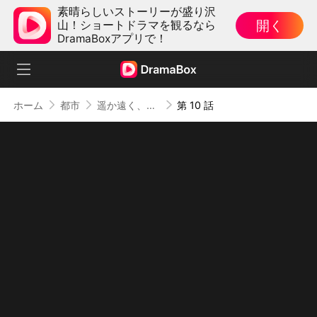
素晴らしいストーリーが盛り沢
開く
山！ショートドラマを観るなら
DramaBoxアプリで！
ホーム
都市
遥か遠く、届かない愛
第 10 話