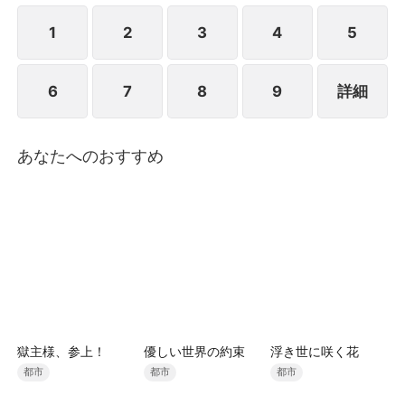
は起源グループに契約社員として入社したが、キム・
ヒョヌとパク・チェアは彼女が本物のキム・スヨンで
1
2
3
4
5
あることを知らず、圧力と侮辱を加えた。チェ・ジソ
ンは病床のチェ・ドンヘの治療費を稼ぐためひたすら
6
7
8
9
詳細
耐え忍び、キム家とは幾度もすれ違い続けた。ユン・
ミンジョンはチェ・ジソンの身分を奪い、キム家の四
女になりすまして、チェ・ジソンを追い出そうと策を
巡らせたが、キム・シヨンに阻まれた。やがてペ・ス
あなたへのおすすめ
ヒとキム・シヨンの尽力によりユン・ミンジョンの偽
りが暴かれ、本当のキム・スヨン、チェ・ジソンはキ
ム家へと戻った。
獄主様、参上！
優しい世界の約束
浮き世に咲く花
都市
都市
都市