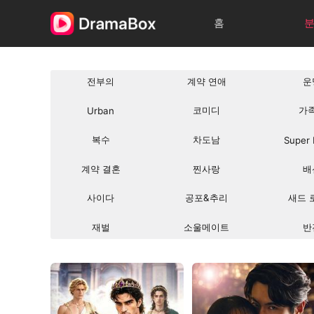
홈
전부의
계약 연애
운
코미디
가
Urban
복수
차도남
Super
계약 결혼
찐사랑
배
사이다
공포&추리
새드 
재벌
소울메이트
반