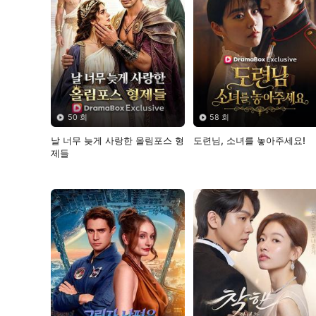
50 회
58 회
날 너무 늦게 사랑한 올림포스 형
도련님, 소녀를 놓아주세요!
제들