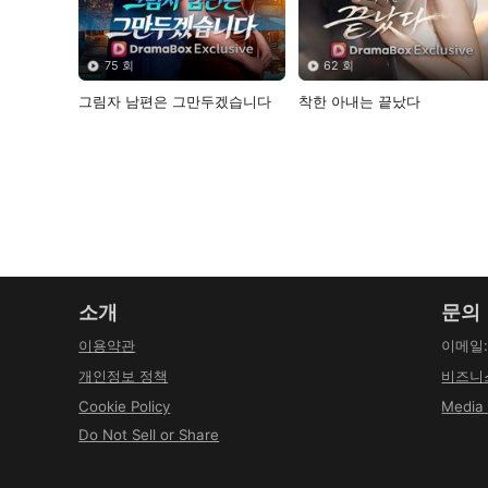
75 회
62 회
그림자 남편은 그만두겠습니다
착한 아내는 끝났다
소개
문의
이용약관
이메일
개인정보 정책
비즈니
Cookie Policy
Media 
Do Not Sell or Share