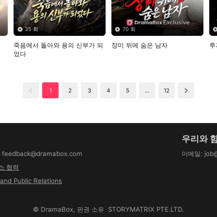
35 회
70 회
죽음에서 돌아와 용의 신부가 되
장미 뒤에 숨은 남자
루
었다
1
2
3
4
5
…
12
우리와 
:
feedback@dramabox.com
이메일
:
job
스 협력
and Public Relations
©
DramaBox
,
판권 소유
STORYMATRIX PTE.LTD.