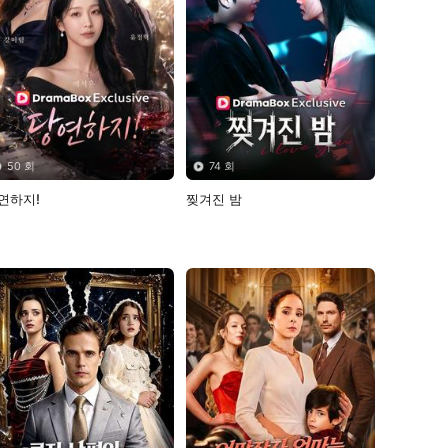
50 회
74 회
당연하지! 
찢겨진 밤