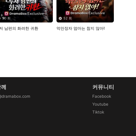
50 회
52 회
저 남편의 화려한 귀환
억만장자 엄마는 참지 않아!
함께
커뮤니티
@dramabox.com
Facebook
Youtube
Tiktok