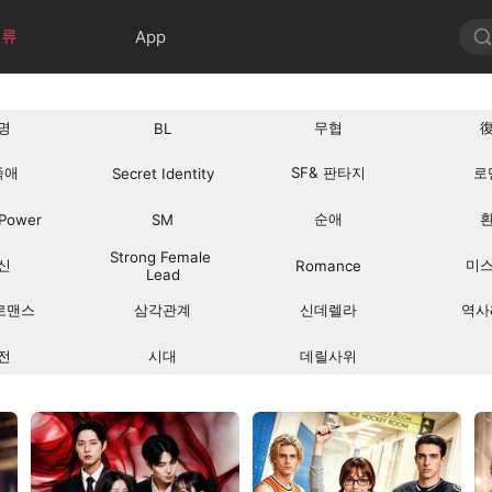
분류
App
명
무협
BL
족애
SF& 판타지
로
Secret Identity
순애
 Power
SM
Strong Female 
신
미
Romance
Lead
로맨스
삼각관계
신데렐라
역사
전
시대
데릴사위