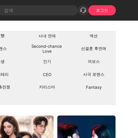
로그인
復讐
사내 연애
액션
Second-chance 
맨스
선결혼 후연애
Love
환생
인기
여보스
스테리
사극 로맨스
CEO
&전쟁
카리스마
Fantasy