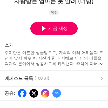
사랑받는 엄마는 못 말려 (더빙)
복수
지금 재생
소개
주미란은 이혼한 싱글맘으로, 가족의 여러 어려움과 도
전에 맞서 싸우며, 자신의 힘과 지혜로 세 명의 아들을
각자의 분야에서 성공하도록 키워낸다. 추석에 아버지
의 70세 생일을 맞이하여, 어머니가 주미란에게 집으
로 오라고 전화하지만, 둘째 동생과 셋째 동생 그리고
에피소드 목록
(
100
회
)
아버지에게 계속해서 괴롭힘을 당한다. 하지만 주미란
은 모든 차별을 극복하고 진정한 사랑과 행복을 다시
찾게 된다. [STORYMATRIX PTE.LTD]
공유
: