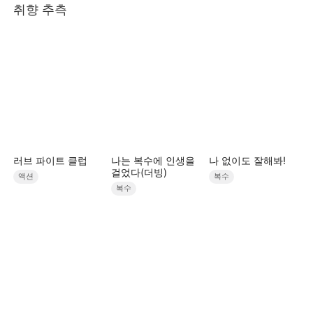
취향 추측
러브 파이트 클럽
나는 복수에 인생을
나 없이도 잘해봐!
걸었다(더빙)
액션
복수
복수