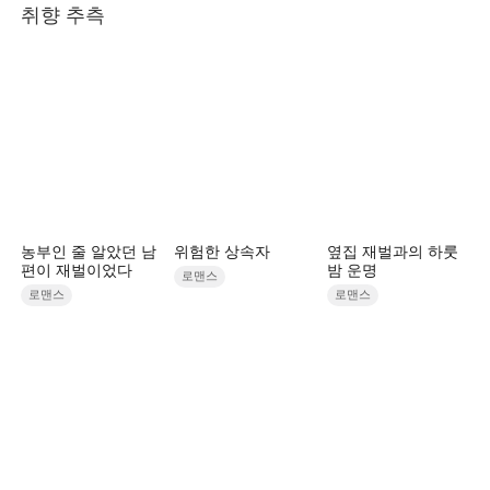
취향 추측
농부인 줄 알았던 남
위험한 상속자
옆집 재벌과의 하룻
편이 재벌이었다
밤 운명
로맨스
로맨스
로맨스