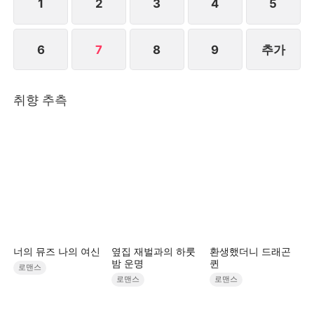
1
2
3
4
5
6
7
8
9
추가
취향 추측
너의 뮤즈 나의 여신
옆집 재벌과의 하룻
환생했더니 드래곤
밤 운명
퀸
로맨스
로맨스
로맨스