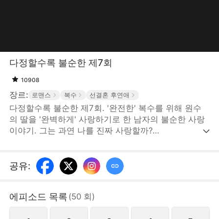
다정할수록 불순한 제7회
10908
장르:
로맨스
복수
선결혼 후연애
다정할수록 불순한 제7회. '완전한' 복수를 위해 원수
의 딸을 '완벽하게' 사랑하기로 한 남자의 불순한 사랑
이야기. 그는 과연 나를 진짜 사랑할까?
STORYMATRIX PTE.LTD
공유
:
에피소드 목록
(
50
회
)