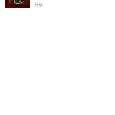
승부 조작을 거절함으로 인해 유명한 재
복수
벌 세에게 밉보이고 구명훈의 어머니와
아내가 납치당하게 된다. 위급한 상황에
그 남자가 나타났는데...
STORYMATRIX PTE.LTD