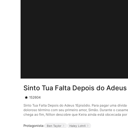
Sinto Tua Falta Depois do Adeus
152604
Sinto Tua Falta Depois do Adeus 1Episódio. Para pagar uma dívida
doloroso término com seu primeiro amor, Simão. Durante o casame
chega ao fim, Nilton descobre que Keira ainda está obcecada por 
Protagonista:
Ben Taylor
Haley Lohrli