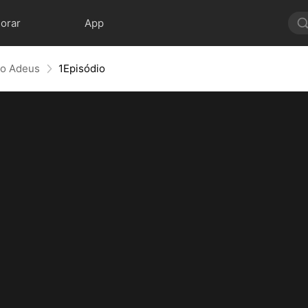
lorar
App
do Adeus
1Episódio