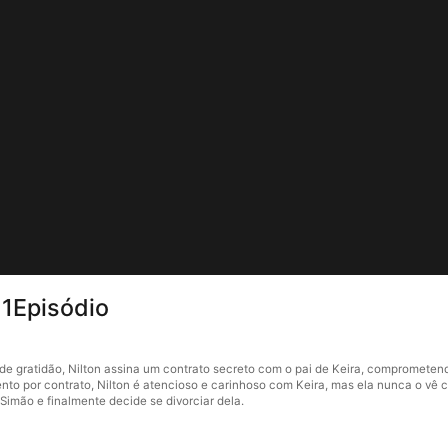
 1Episódio
 de gratidão, Nilton assina um contrato secreto com o pai de Keira, comprometen
nto por contrato, Nilton é atencioso e carinhoso com Keira, mas ela nunca o vê
Simão e finalmente decide se divorciar dela.