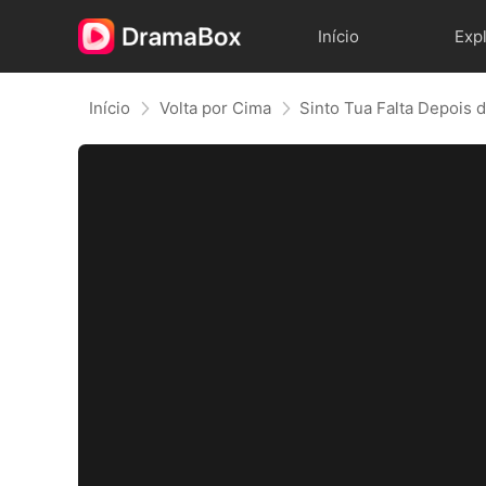
Início
Exp
Início
Volta por Cima
Sinto Tua Falta Depois 